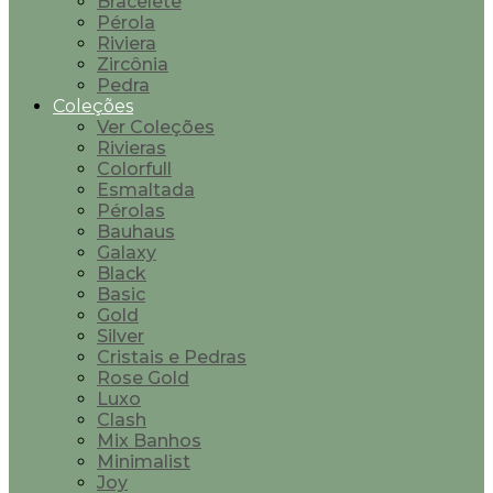
Bracelete
Pérola
Riviera
Zircônia
Pedra
Coleções
Ver Coleções
Rivieras
Colorfull
Esmaltada
Pérolas
Bauhaus
Galaxy
Black
Basic
Gold
Silver
Cristais e Pedras
Rose Gold
Luxo
Clash
Mix Banhos
Minimalist
Joy