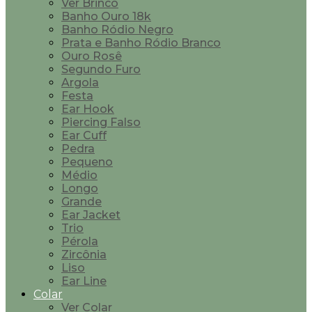
Ver Brinco
Banho Ouro 18k
Banho Ródio Negro
Prata e Banho Ródio Branco
Ouro Rosê
Segundo Furo
Argola
Festa
Ear Hook
Piercing Falso
Ear Cuff
Pedra
Pequeno
Médio
Longo
Grande
Ear Jacket
Trio
Pérola
Zircônia
Liso
Ear Line
Colar
Ver Colar