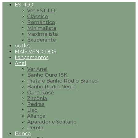
ESTILO
Ver ESTILO
Clássico
Romântico
Minimalista
Maximalista
Exuberante
outlet
MAIS VENDIDOS
Lançamentos
Anel
Ver Anel
Banho Ouro 18K
Prata e Banho Ródio Branco
Banho Ródio Negro
Ouro Rosê
Zircônia
Pedras
Liso
Aliança
Aparador e Solitário
Pérola
Brinco