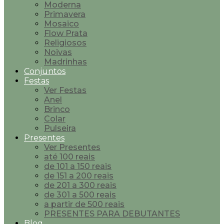
Moderna
Primavera
Mosaico
Flow Prata
Religiosos
Noivas
Madrinhas
Conjuntos
Festas
Ver Festas
Anel
Brinco
Colar
Pulseira
Presentes
Ver Presentes
até 100 reais
de 101 a 150 reais
de 151 a 200 reais
de 201 a 300 reais
de 301 a 500 reais
a partir de 500 reais
PRESENTES PARA DEBUTANTES
Blog