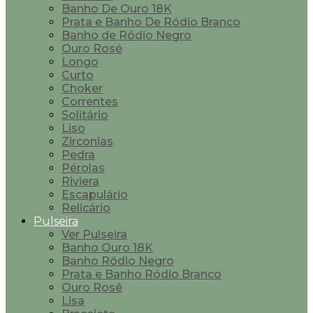
Banho De Ouro 18K
Prata e Banho De Ródio Branco
Banho de Ródio Negro
Ouro Rosé
Longo
Curto
Choker
Correntes
Solitário
Liso
Zirconias
Pedra
Pérolas
Riviera
Escapulário
Relicário
Pulseira
Ver Pulseira
Banho Ouro 18K
Banho Ródio Negro
Prata e Banho Ródio Branco
Ouro Rosê
Lisa