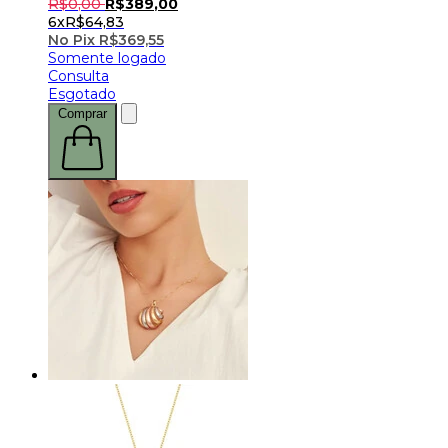
R$
0
,
00
R$
389
,
00
6x
R$
64,83
No Pix
R$
369,55
Somente logado
Consulta
Esgotado
Comprar