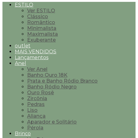
ESTILO
Ver ESTILO
Clássico
Romântico
Minimalista
Maximalista
Exuberante
outlet
MAIS VENDIDOS
Lançamentos
Anel
Ver Anel
Banho Ouro 18K
Prata e Banho Ródio Branco
Banho Ródio Negro
Ouro Rosê
Zircônia
Pedras
Liso
Aliança
Aparador e Solitário
Pérola
Brinco