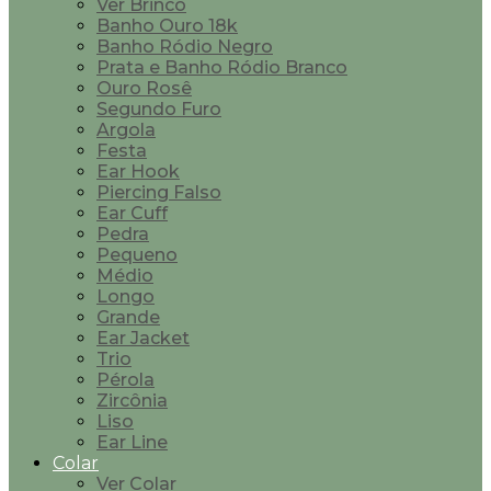
Ver Brinco
Banho Ouro 18k
Banho Ródio Negro
Prata e Banho Ródio Branco
Ouro Rosê
Segundo Furo
Argola
Festa
Ear Hook
Piercing Falso
Ear Cuff
Pedra
Pequeno
Médio
Longo
Grande
Ear Jacket
Trio
Pérola
Zircônia
Liso
Ear Line
Colar
Ver Colar