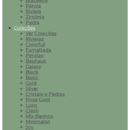
Bracelete
Pérola
Riviera
Zircônia
Pedra
Coleções
Ver Coleções
Rivieras
Colorfull
Esmaltada
Pérolas
Bauhaus
Galaxy
Black
Basic
Gold
Silver
Cristais e Pedras
Rose Gold
Luxo
Clash
Mix Banhos
Minimalist
Joy