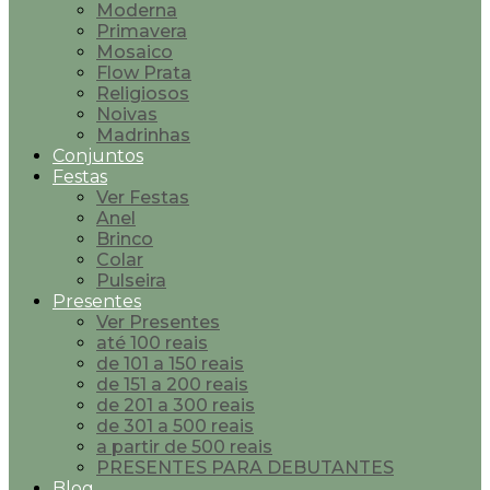
Moderna
Primavera
Mosaico
Flow Prata
Religiosos
Noivas
Madrinhas
Conjuntos
Festas
Ver Festas
Anel
Brinco
Colar
Pulseira
Presentes
Ver Presentes
até 100 reais
de 101 a 150 reais
de 151 a 200 reais
de 201 a 300 reais
de 301 a 500 reais
a partir de 500 reais
PRESENTES PARA DEBUTANTES
Blog