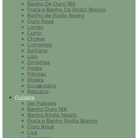
Banho De Ouro 18K
Prata e Banho De Ródio Branco
Banho de Ródio Negro
Ouro Rosé
Longo
Curto
Choker
Correntes
Solitário
Liso
Zirconias
Pedra
Pérolas
Riviera
Escapulário
Relicário
Pulseira
Ver Pulseira
Banho Ouro 18K
Banho Ródio Negro
Prata e Banho Ródio Branco
Ouro Rosê
Lisa