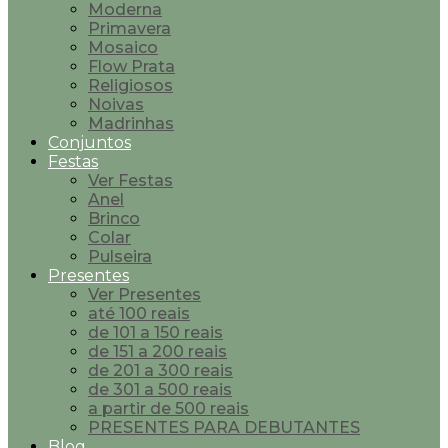
Moderna
Primavera
Mosaico
Flow Prata
Religiosos
Noivas
Madrinhas
Conjuntos
Festas
Ver Festas
Anel
Brinco
Colar
Pulseira
Presentes
Ver Presentes
até 100 reais
de 101 a 150 reais
de 151 a 200 reais
de 201 a 300 reais
de 301 a 500 reais
a partir de 500 reais
PRESENTES PARA DEBUTANTES
Blog