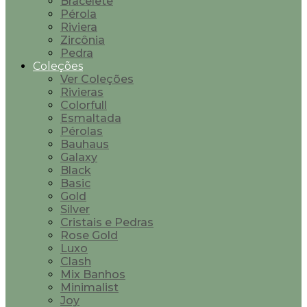
Bracelete
Pérola
Riviera
Zircônia
Pedra
Coleções
Ver Coleções
Rivieras
Colorfull
Esmaltada
Pérolas
Bauhaus
Galaxy
Black
Basic
Gold
Silver
Cristais e Pedras
Rose Gold
Luxo
Clash
Mix Banhos
Minimalist
Joy