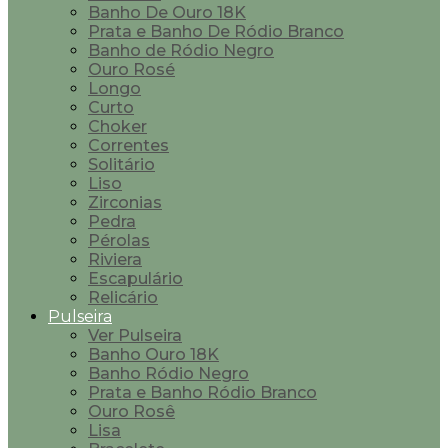
Banho De Ouro 18K
Prata e Banho De Ródio Branco
Banho de Ródio Negro
Ouro Rosé
Longo
Curto
Choker
Correntes
Solitário
Liso
Zirconias
Pedra
Pérolas
Riviera
Escapulário
Relicário
Pulseira
Ver Pulseira
Banho Ouro 18K
Banho Ródio Negro
Prata e Banho Ródio Branco
Ouro Rosê
Lisa