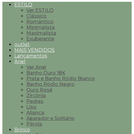
ESTILO
Ver ESTILO
Clássico
Romântico
Minimalista
Maximalista
Exuberante
outlet
MAIS VENDIDOS
Lançamentos
Anel
Ver Anel
Banho Ouro 18K
Prata e Banho Ródio Branco
Banho Ródio Negro
Ouro Rosê
Zircônia
Pedras
Liso
Aliança
Aparador e Solitário
Pérola
Brinco