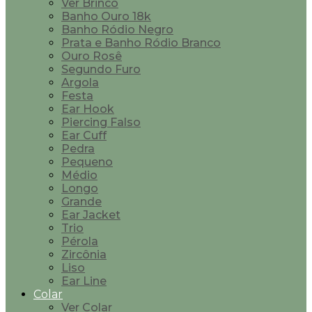
Ver Brinco
Banho Ouro 18k
Banho Ródio Negro
Prata e Banho Ródio Branco
Ouro Rosê
Segundo Furo
Argola
Festa
Ear Hook
Piercing Falso
Ear Cuff
Pedra
Pequeno
Médio
Longo
Grande
Ear Jacket
Trio
Pérola
Zircônia
Liso
Ear Line
Colar
Ver Colar