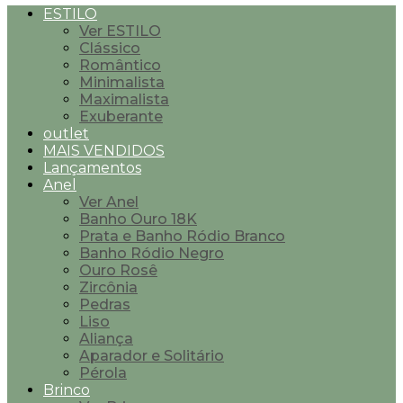
ESTILO
Ver ESTILO
Clássico
Romântico
Minimalista
Maximalista
Exuberante
outlet
MAIS VENDIDOS
Lançamentos
Anel
Ver Anel
Banho Ouro 18K
Prata e Banho Ródio Branco
Banho Ródio Negro
Ouro Rosê
Zircônia
Pedras
Liso
Aliança
Aparador e Solitário
Pérola
Brinco