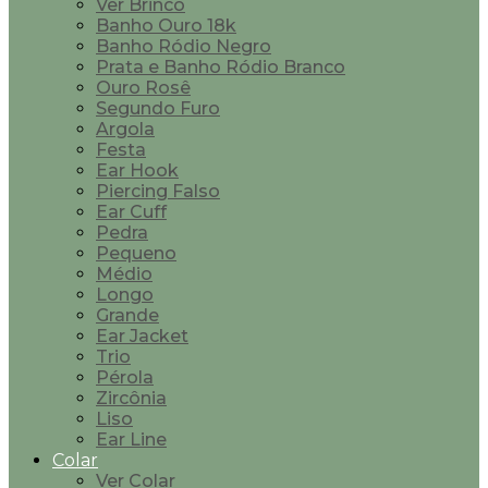
Ver Brinco
Banho Ouro 18k
Banho Ródio Negro
Prata e Banho Ródio Branco
Ouro Rosê
Segundo Furo
Argola
Festa
Ear Hook
Piercing Falso
Ear Cuff
Pedra
Pequeno
Médio
Longo
Grande
Ear Jacket
Trio
Pérola
Zircônia
Liso
Ear Line
Colar
Ver Colar