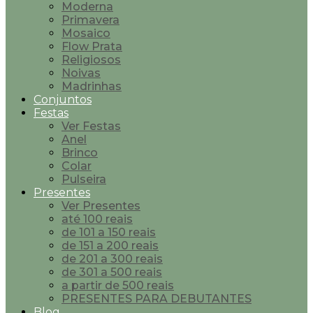
Moderna
Primavera
Mosaico
Flow Prata
Religiosos
Noivas
Madrinhas
Conjuntos
Festas
Ver Festas
Anel
Brinco
Colar
Pulseira
Presentes
Ver Presentes
até 100 reais
de 101 a 150 reais
de 151 a 200 reais
de 201 a 300 reais
de 301 a 500 reais
a partir de 500 reais
PRESENTES PARA DEBUTANTES
Blog