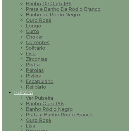
Banho De Ouro 18K
Prata e Banho De Ródio Branco
Banho de Ródio Negro
Ouro Rosé
Longo
Curto
Choker
Correntes
Solitário
Liso
Zirconias
Pedra
Pérolas
Riviera
Escapulário
Relicário
Pulseira
Ver Pulseira
Banho Ouro 18K
Banho Ródio Negro
Prata e Banho Ródio Branco
Ouro Rosê
Lisa