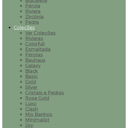
Bracelete
Pérola
Riviera
Zircônia
Pedra
Coleções
Ver Coleções
Rivieras
Colorfull
Esmaltada
Pérolas
Bauhaus
Galaxy
Black
Basic
Gold
Silver
Cristais e Pedras
Rose Gold
Luxo
Clash
Mix Banhos
Minimalist
Joy