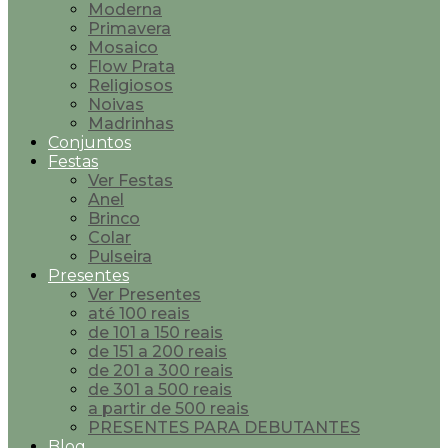
Moderna
Primavera
Mosaico
Flow Prata
Religiosos
Noivas
Madrinhas
Conjuntos
Festas
Ver Festas
Anel
Brinco
Colar
Pulseira
Presentes
Ver Presentes
até 100 reais
de 101 a 150 reais
de 151 a 200 reais
de 201 a 300 reais
de 301 a 500 reais
a partir de 500 reais
PRESENTES PARA DEBUTANTES
Blog