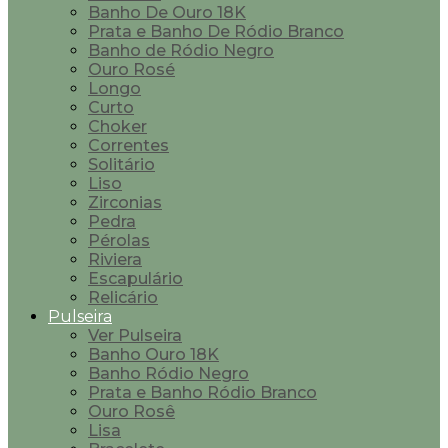
Banho De Ouro 18K
Prata e Banho De Ródio Branco
Banho de Ródio Negro
Ouro Rosé
Longo
Curto
Choker
Correntes
Solitário
Liso
Zirconias
Pedra
Pérolas
Riviera
Escapulário
Relicário
Pulseira
Ver Pulseira
Banho Ouro 18K
Banho Ródio Negro
Prata e Banho Ródio Branco
Ouro Rosê
Lisa