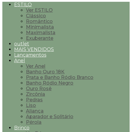
ESTILO
Ver ESTILO
Clássico
Romântico
Minimalista
Maximalista
Exuberante
outlet
MAIS VENDIDOS
Lançamentos
Anel
Ver Anel
Banho Ouro 18K
Prata e Banho Ródio Branco
Banho Ródio Negro
Ouro Rosê
Zircônia
Pedras
Liso
Aliança
Aparador e Solitário
Pérola
Brinco