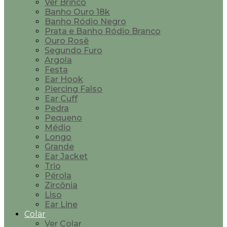
Ver Brinco
Banho Ouro 18k
Banho Ródio Negro
Prata e Banho Ródio Branco
Ouro Rosê
Segundo Furo
Argola
Festa
Ear Hook
Piercing Falso
Ear Cuff
Pedra
Pequeno
Médio
Longo
Grande
Ear Jacket
Trio
Pérola
Zircônia
Liso
Ear Line
Colar
Ver Colar