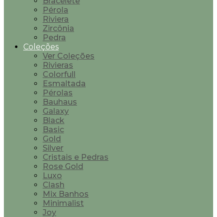
Bracelete
Pérola
Riviera
Zircônia
Pedra
Coleções
Ver Coleções
Rivieras
Colorfull
Esmaltada
Pérolas
Bauhaus
Galaxy
Black
Basic
Gold
Silver
Cristais e Pedras
Rose Gold
Luxo
Clash
Mix Banhos
Minimalist
Joy