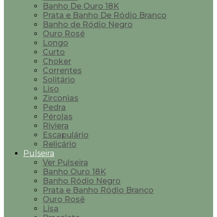
Banho De Ouro 18K
Prata e Banho De Ródio Branco
Banho de Ródio Negro
Ouro Rosé
Longo
Curto
Choker
Correntes
Solitário
Liso
Zirconias
Pedra
Pérolas
Riviera
Escapulário
Relicário
Pulseira
Ver Pulseira
Banho Ouro 18K
Banho Ródio Negro
Prata e Banho Ródio Branco
Ouro Rosê
Lisa