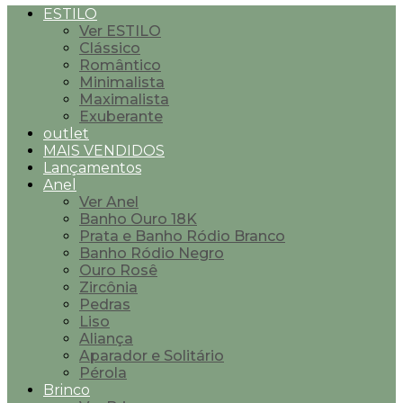
ESTILO
Ver ESTILO
Clássico
Romântico
Minimalista
Maximalista
Exuberante
outlet
MAIS VENDIDOS
Lançamentos
Anel
Ver Anel
Banho Ouro 18K
Prata e Banho Ródio Branco
Banho Ródio Negro
Ouro Rosê
Zircônia
Pedras
Liso
Aliança
Aparador e Solitário
Pérola
Brinco