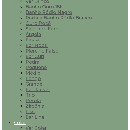
Ver Brinco
Banho Ouro 18k
Banho Ródio Negro
Prata e Banho Ródio Branco
Ouro Rosê
Segundo Furo
Argola
Festa
Ear Hook
Piercing Falso
Ear Cuff
Pedra
Pequeno
Médio
Longo
Grande
Ear Jacket
Trio
Pérola
Zircônia
Liso
Ear Line
Colar
Ver Colar