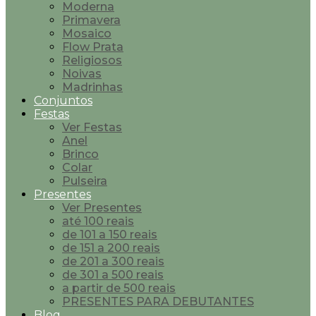
Moderna
Primavera
Mosaico
Flow Prata
Religiosos
Noivas
Madrinhas
Conjuntos
Festas
Ver Festas
Anel
Brinco
Colar
Pulseira
Presentes
Ver Presentes
até 100 reais
de 101 a 150 reais
de 151 a 200 reais
de 201 a 300 reais
de 301 a 500 reais
a partir de 500 reais
PRESENTES PARA DEBUTANTES
Blog