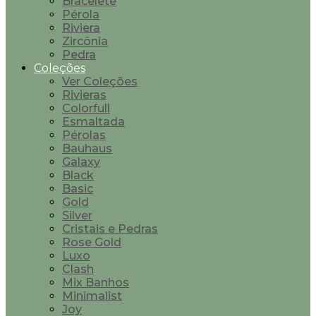
Bracelete
Pérola
Riviera
Zircônia
Pedra
Coleções
Ver Coleções
Rivieras
Colorfull
Esmaltada
Pérolas
Bauhaus
Galaxy
Black
Basic
Gold
Silver
Cristais e Pedras
Rose Gold
Luxo
Clash
Mix Banhos
Minimalist
Joy