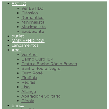
ESTILO
Ver ESTILO
Clássico
Romântico
Minimalista
Maximalista
Exuberante
outlet
MAIS VENDIDOS
Lançamentos
Anel
Ver Anel
Banho Ouro 18K
Prata e Banho Ródio Branco
Banho Ródio Negro
Ouro Rosê
Zircônia
Pedras
Liso
Aliança
Aparador e Solitário
Pérola
Brinco