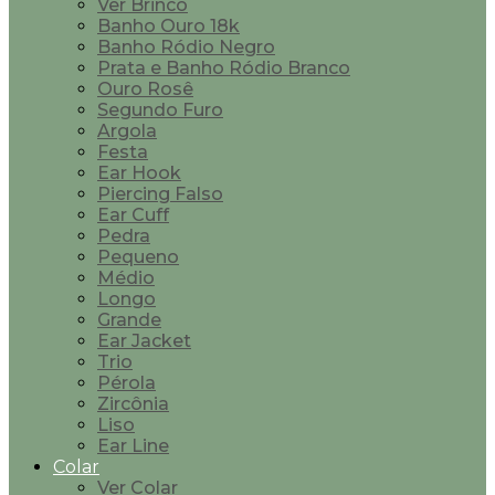
Ver Brinco
Banho Ouro 18k
Banho Ródio Negro
Prata e Banho Ródio Branco
Ouro Rosê
Segundo Furo
Argola
Festa
Ear Hook
Piercing Falso
Ear Cuff
Pedra
Pequeno
Médio
Longo
Grande
Ear Jacket
Trio
Pérola
Zircônia
Liso
Ear Line
Colar
Ver Colar