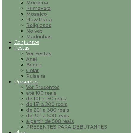
Moderna
Primavera
Mosaico
Flow Prata
Religiosos
Noivas
Madrinhas
Conjuntos
Festas
Ver Festas
Anel
Brinco
Colar
Pulseira
Presentes
Ver Presentes
até 100 reais
de 101 a 150 reais
de 151 a 200 reais
de 201 a 300 reais
de 301 a 500 reais
a partir de 500 reais
PRESENTES PARA DEBUTANTES
Blog