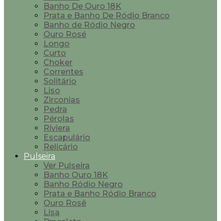
Banho De Ouro 18K
Prata e Banho De Ródio Branco
Banho de Ródio Negro
Ouro Rosé
Longo
Curto
Choker
Correntes
Solitário
Liso
Zirconias
Pedra
Pérolas
Riviera
Escapulário
Relicário
Pulseira
Ver Pulseira
Banho Ouro 18K
Banho Ródio Negro
Prata e Banho Ródio Branco
Ouro Rosê
Lisa