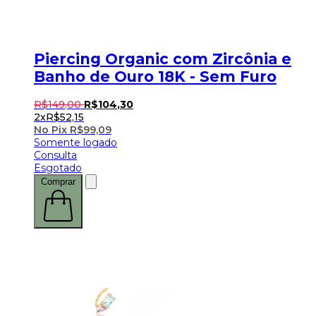
Piercing Organic com Zircônia e
Banho de Ouro 18K - Sem Furo
R$
149
,
00
R$
104
,
30
2x
R$
52,15
No Pix
R$
99,09
Somente logado
Consulta
Esgotado
Comprar