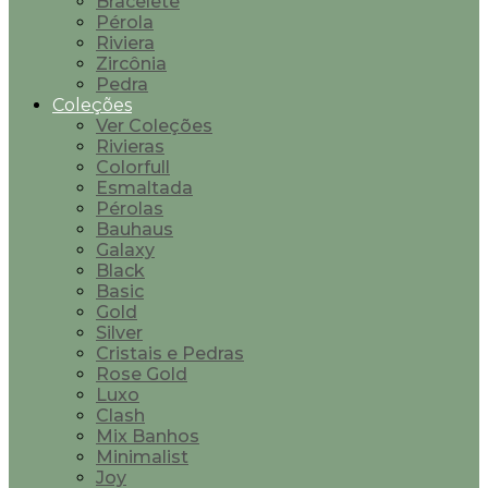
Bracelete
Pérola
Riviera
Zircônia
Pedra
Coleções
Ver Coleções
Rivieras
Colorfull
Esmaltada
Pérolas
Bauhaus
Galaxy
Black
Basic
Gold
Silver
Cristais e Pedras
Rose Gold
Luxo
Clash
Mix Banhos
Minimalist
Joy