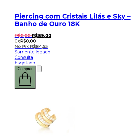
Piercing com Cristais Lilás e Sky –
Banho de Ouro 18K
R$
0
,
00
R$
89
,
00
0x
R$
0,00
No Pix
R$
84,55
Somente logado
Consulta
Esgotado
Comprar