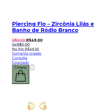
Piercing Fio – Zircônia Lilás e
Banho de Ródio Branco
R$
0
,
00
R$
49
,
00
0x
R$
0,00
No Pix
R$
46,55
Somente logado
Consulta
Esgotado
Comprar