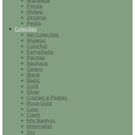
Bracelete
Pérola
Riviera
Zircônia
Pedra
Coleções
Ver Coleções
Rivieras
Colorfull
Esmaltada
Pérolas
Bauhaus
Galaxy
Black
Basic
Gold
Silver
Cristais e Pedras
Rose Gold
Luxo
Clash
Mix Banhos
Minimalist
Joy