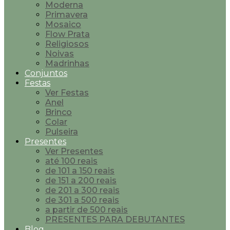
Moderna
Primavera
Mosaico
Flow Prata
Religiosos
Noivas
Madrinhas
Conjuntos
Festas
Ver Festas
Anel
Brinco
Colar
Pulseira
Presentes
Ver Presentes
até 100 reais
de 101 a 150 reais
de 151 a 200 reais
de 201 a 300 reais
de 301 a 500 reais
a partir de 500 reais
PRESENTES PARA DEBUTANTES
Blog