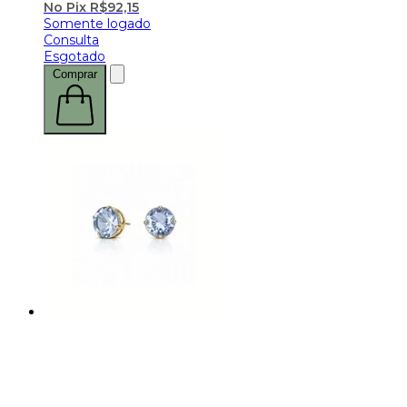
No Pix
R$
92,15
Somente logado
Consulta
Esgotado
Comprar