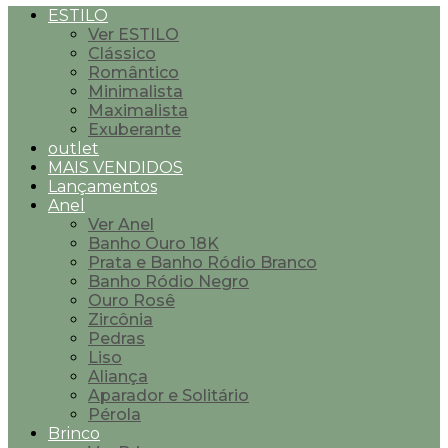
ESTILO
Ver ESTILO
Clássico
Romântico
Minimalista
Maximalista
Exuberante
outlet
MAIS VENDIDOS
Lançamentos
Anel
Ver Anel
Banho Ouro 18K
Prata e Banho Ródio Branco
Banho Ródio Negro
Ouro Rosê
Zircônia
Pedras
Liso
Aliança
Aparador e Solitário
Pérola
Brinco