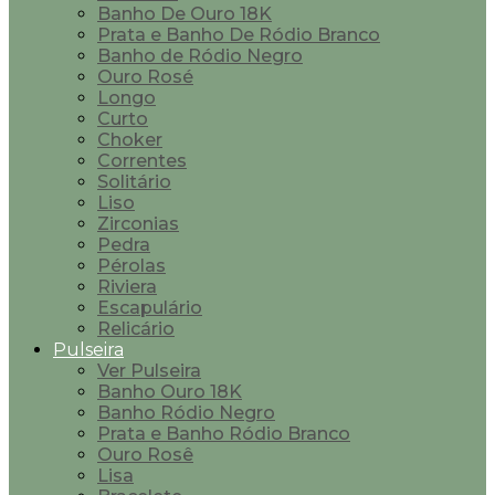
Banho De Ouro 18K
Prata e Banho De Ródio Branco
Banho de Ródio Negro
Ouro Rosé
Longo
Curto
Choker
Correntes
Solitário
Liso
Zirconias
Pedra
Pérolas
Riviera
Escapulário
Relicário
Pulseira
Ver Pulseira
Banho Ouro 18K
Banho Ródio Negro
Prata e Banho Ródio Branco
Ouro Rosê
Lisa