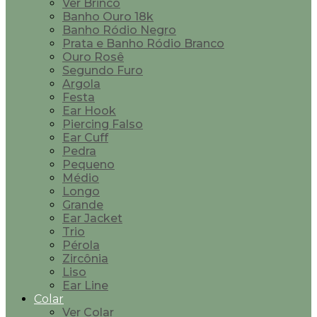
Ver Brinco
Banho Ouro 18k
Banho Ródio Negro
Prata e Banho Ródio Branco
Ouro Rosê
Segundo Furo
Argola
Festa
Ear Hook
Piercing Falso
Ear Cuff
Pedra
Pequeno
Médio
Longo
Grande
Ear Jacket
Trio
Pérola
Zircônia
Liso
Ear Line
Colar
Ver Colar