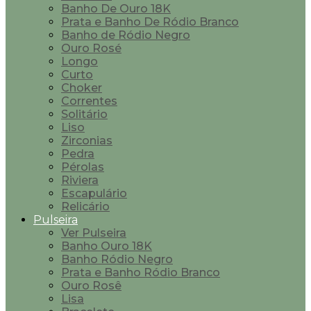
Banho De Ouro 18K
Prata e Banho De Ródio Branco
Banho de Ródio Negro
Ouro Rosé
Longo
Curto
Choker
Correntes
Solitário
Liso
Zirconias
Pedra
Pérolas
Riviera
Escapulário
Relicário
Pulseira
Ver Pulseira
Banho Ouro 18K
Banho Ródio Negro
Prata e Banho Ródio Branco
Ouro Rosê
Lisa