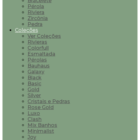
Bracelete
Pérola
Riviera
Zircônia
Pedra
Coleções
Ver Coleções
Rivieras
Colorfull
Esmaltada
Pérolas
Bauhaus
Galaxy
Black
Basic
Gold
Silver
Cristais e Pedras
Rose Gold
Luxo
Clash
Mix Banhos
Minimalist
Joy