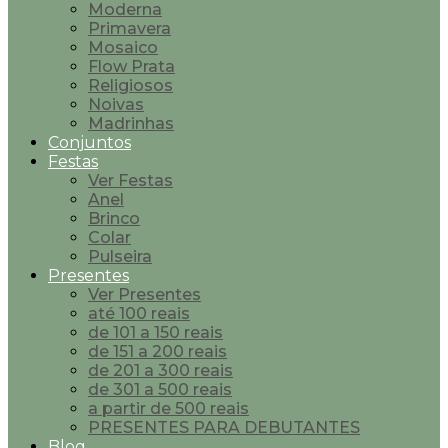
Moderna
Primavera
Mosaico
Flow Prata
Religiosos
Noivas
Madrinhas
Conjuntos
Festas
Ver Festas
Anel
Brinco
Colar
Pulseira
Presentes
Ver Presentes
até 100 reais
de 101 a 150 reais
de 151 a 200 reais
de 201 a 300 reais
de 301 a 500 reais
a partir de 500 reais
PRESENTES PARA DEBUTANTES
Blog