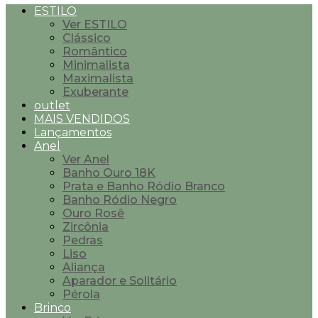
ESTILO
Ver ESTILO
Clássico
Romântico
Minimalista
Maximalista
Exuberante
outlet
MAIS VENDIDOS
Lançamentos
Anel
Ver Anel
Banho Ouro 18K
Prata e Banho Ródio Branco
Banho Ródio Negro
Ouro Rosê
Zircônia
Pedras
Liso
Aliança
Aparador e Solitário
Pérola
Brinco