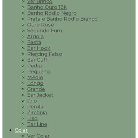
Ver Brinco
Banho Ouro 18k
Banho Ródio Negro
Prata e Banho Ródio Branco
Ouro Rosê
Segundo Furo
Argola
Festa
Ear Hook
Piercing Falso
Ear Cuff
Pedra
Pequeno
Médio
Longo
Grande
Ear Jacket
Trio
Pérola
Zircônia
Liso
Ear Line
Colar
Ver Colar