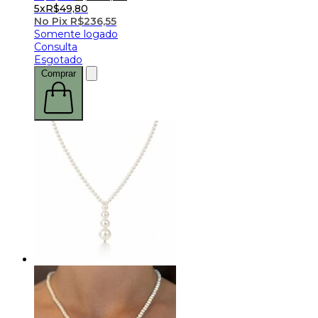
5x
R$
49,80
No Pix
R$
236,55
Somente logado
Consulta
Esgotado
Comprar