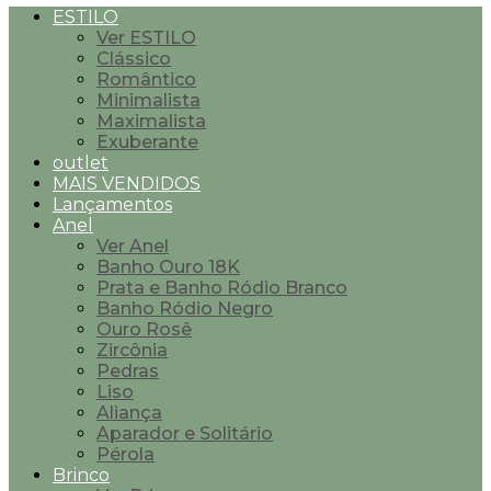
ESTILO
Ver ESTILO
Clássico
Romântico
Minimalista
Maximalista
Exuberante
outlet
MAIS VENDIDOS
Lançamentos
Anel
Ver Anel
Banho Ouro 18K
Prata e Banho Ródio Branco
Banho Ródio Negro
Ouro Rosê
Zircônia
Pedras
Liso
Aliança
Aparador e Solitário
Pérola
Brinco