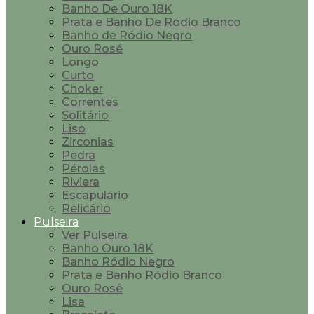
Banho De Ouro 18K
Prata e Banho De Ródio Branco
Banho de Ródio Negro
Ouro Rosé
Longo
Curto
Choker
Correntes
Solitário
Liso
Zirconias
Pedra
Pérolas
Riviera
Escapulário
Relicário
Pulseira
Ver Pulseira
Banho Ouro 18K
Banho Ródio Negro
Prata e Banho Ródio Branco
Ouro Rosê
Lisa