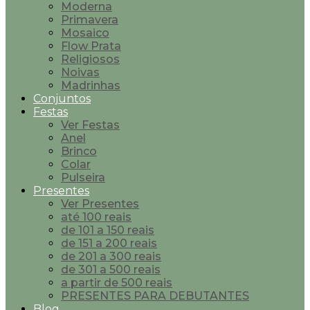
Moderna
Primavera
Mosaico
Flow Prata
Religiosos
Noivas
Madrinhas
Conjuntos
Festas
Ver Festas
Anel
Brinco
Colar
Pulseira
Presentes
Ver Presentes
até 100 reais
de 101 a 150 reais
de 151 a 200 reais
de 201 a 300 reais
de 301 a 500 reais
a partir de 500 reais
PRESENTES PARA DEBUTANTES
Blog