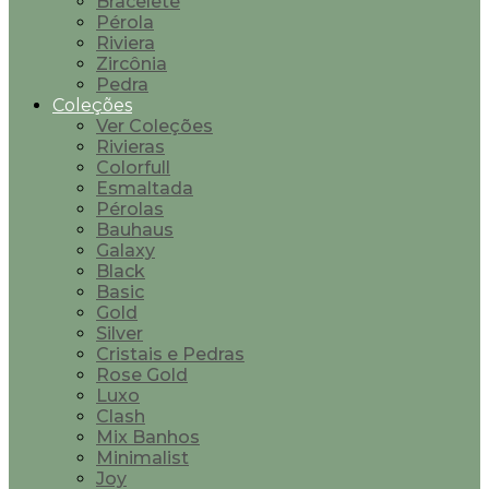
Bracelete
Pérola
Riviera
Zircônia
Pedra
Coleções
Ver Coleções
Rivieras
Colorfull
Esmaltada
Pérolas
Bauhaus
Galaxy
Black
Basic
Gold
Silver
Cristais e Pedras
Rose Gold
Luxo
Clash
Mix Banhos
Minimalist
Joy