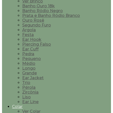
Ver Brinco
Banho Ouro 18k
Banho Ródio Negro
Prata e Banho Ródio Branco
Ouro Rosê
Segundo Furo
Argola
Festa
Ear Hook
Piercing Falso
Ear Cuff
Pedra
Pequeno
Médio
Longo
Grande
Ear Jacket
Trio
Pérola
Zircônia
Liso
Ear Line
Colar
Ver Colar