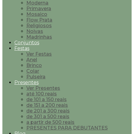
Moderna
Primavera
Mosaico
Flow Prata
Religiosos
Noivas
Madrinhas
Conjuntos
Festas
Ver Festas
Anel
Brinco
Colar
Pulseira
Presentes
Ver Presentes
até 100 reais
de 101 a 150 reais
de 151 a 200 reais
de 201 a 300 reais
de 301 a 500 reais
a partir de 500 reais
PRESENTES PARA DEBUTANTES
Blog