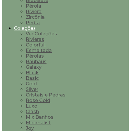
Bracelete
Pérola
Riviera
Zircônia
Pedra
Coleções
Ver Coleções
Rivieras
Colorfull
Esmaltada
Pérolas
Bauhaus
Galaxy
Black
Basic
Gold
Silver
Cristais e Pedras
Rose Gold
Luxo
Clash
Mix Banhos
Minimalist
Joy