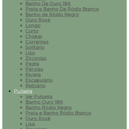
Banho De Ouro 18K
Prata e Banho De Ródio Branco
Banho de Ródio Negro
Ouro Rosé
Longo
Curto
Choker
Correntes
Solitário
Liso
Zirconias
Pedra
Pérolas
Riviera
Escapulário
Relicário
Pulseira
Ver Pulseira
Banho Ouro 18K
Banho Ródio Negro
Prata e Banho Ródio Branco
Ouro Rosê
Lisa