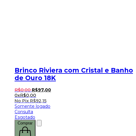
Brinco Riviera com Cristal e Banho
de Ouro 18K
R$
0
,
00
R$
97
,
00
0x
R$
0,00
No Pix
R$
92,15
Somente logado
Consulta
Esgotado
Comprar