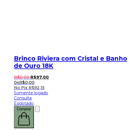
Brinco Riviera com Cristal e Banho
de Ouro 18K
R$
0
,
00
R$
97
,
00
0x
R$
0,00
No Pix
R$
92,15
Somente logado
Consulta
Esgotado
Comprar