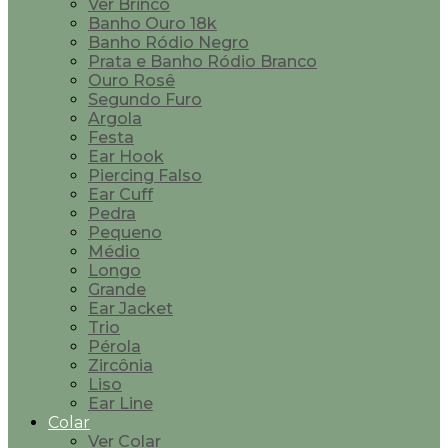
Ver Brinco
Banho Ouro 18k
Banho Ródio Negro
Prata e Banho Ródio Branco
Ouro Rosê
Segundo Furo
Argola
Festa
Ear Hook
Piercing Falso
Ear Cuff
Pedra
Pequeno
Médio
Longo
Grande
Ear Jacket
Trio
Pérola
Zircônia
Liso
Ear Line
Colar
Ver Colar