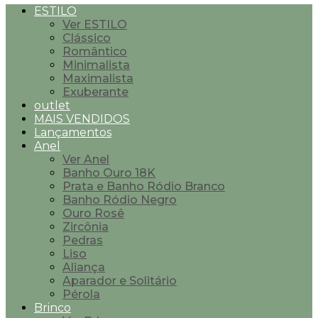
ESTILO
Ver ESTILO
Clássico
Romântico
Minimalista
Maximalista
Exuberante
outlet
MAIS VENDIDOS
Lançamentos
Anel
Ver Anel
Banho Ouro 18K
Prata e Banho Ródio Branco
Banho Ródio Negro
Ouro Rosê
Zircônia
Pedras
Liso
Aliança
Aparador e Solitário
Pérola
Brinco