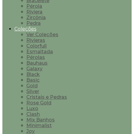
Bracelete
Pérola
Riviera
Zircônia
Pedra
Coleções
Ver Coleções
Rivieras
Colorfull
Esmaltada
Pérolas
Bauhaus
Galaxy
Black
Basic
Gold
Silver
Cristais e Pedras
Rose Gold
Luxo
Clash
Mix Banhos
Minimalist
Joy