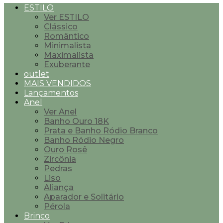
ESTILO
Ver ESTILO
Clássico
Romântico
Minimalista
Maximalista
Exuberante
outlet
MAIS VENDIDOS
Lançamentos
Anel
Ver Anel
Banho Ouro 18K
Prata e Banho Ródio Branco
Banho Ródio Negro
Ouro Rosê
Zircônia
Pedras
Liso
Aliança
Aparador e Solitário
Pérola
Brinco