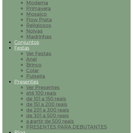
Moderna
Primavera
Mosaico
Flow Prata
Religiosos
Noivas
Madrinhas
Conjuntos
Festas
Ver Festas
Anel
Brinco
Colar
Pulseira
Presentes
Ver Presentes
até 100 reais
de 101 a 150 reais
de 151 a 200 reais
de 201 a 300 reais
de 301 a 500 reais
a partir de 500 reais
PRESENTES PARA DEBUTANTES
Blog