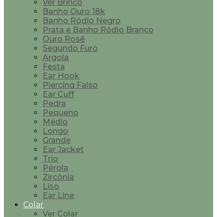
Ver Brinco
Banho Ouro 18k
Banho Ródio Negro
Prata e Banho Ródio Branco
Ouro Rosê
Segundo Furo
Argola
Festa
Ear Hook
Piercing Falso
Ear Cuff
Pedra
Pequeno
Médio
Longo
Grande
Ear Jacket
Trio
Pérola
Zircônia
Liso
Ear Line
Colar
Ver Colar