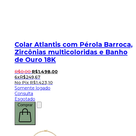
Colar Atlantis com Pérola Barroca,
Zircônias multicoloridas e Banho
de Ouro 18K
R$
0
,
00
R$
1.498
,
00
6x
R$
249,67
No Pix
R$
1.423,10
Somente logado
Consulta
Esgotado
Comprar