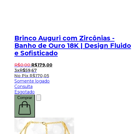
Brinco Auguri com Zircônias -
Banho de Ouro 18K | Design Fluido
e Sofisticado
R$
0
,
00
R$
179
,
00
3x
R$
59,67
No Pix
R$
170,05
Somente logado
Consulta
Esgotado
Comprar