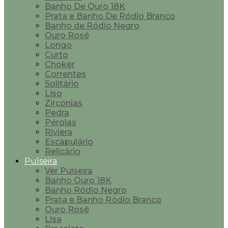
Banho De Ouro 18K
Prata e Banho De Ródio Branco
Banho de Ródio Negro
Ouro Rosé
Longo
Curto
Choker
Correntes
Solitário
Liso
Zirconias
Pedra
Pérolas
Riviera
Escapulário
Relicário
Pulseira
Ver Pulseira
Banho Ouro 18K
Banho Ródio Negro
Prata e Banho Ródio Branco
Ouro Rosê
Lisa