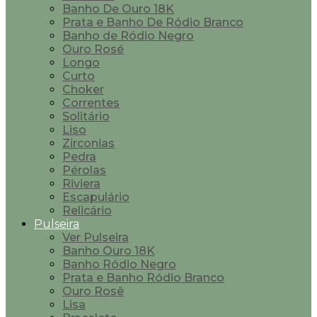
Banho De Ouro 18K
Prata e Banho De Ródio Branco
Banho de Ródio Negro
Ouro Rosé
Longo
Curto
Choker
Correntes
Solitário
Liso
Zirconias
Pedra
Pérolas
Riviera
Escapulário
Relicário
Pulseira
Ver Pulseira
Banho Ouro 18K
Banho Ródio Negro
Prata e Banho Ródio Branco
Ouro Rosê
Lisa