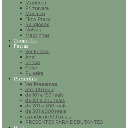
Moderna
Primavera
Mosaico
Flow Prata
Religiosos
Noivas
Madrinhas
Conjuntos
Festas
Ver Festas
Anel
Brinco
Colar
Pulseira
Presentes
Ver Presentes
até 100 reais
de 101 a 150 reais
de 151 a 200 reais
de 201 a 300 reais
de 301 a 500 reais
a partir de 500 reais
PRESENTES PARA DEBUTANTES
Blog