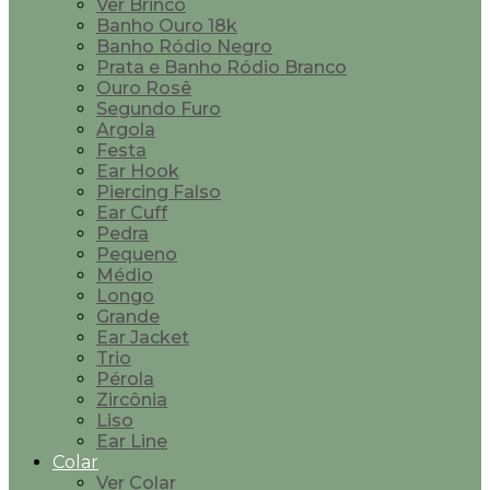
Ver Brinco
Banho Ouro 18k
Banho Ródio Negro
Prata e Banho Ródio Branco
Ouro Rosê
Segundo Furo
Argola
Festa
Ear Hook
Piercing Falso
Ear Cuff
Pedra
Pequeno
Médio
Longo
Grande
Ear Jacket
Trio
Pérola
Zircônia
Liso
Ear Line
Colar
Ver Colar