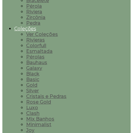
Bracelete
Pérola
Riviera
Zircônia
Pedra
Coleções
Ver Coleções
Rivieras
Colorfull
Esmaltada
Pérolas
Bauhaus
Galaxy
Black
Basic
Gold
Silver
Cristais e Pedras
Rose Gold
Luxo
Clash
Mix Banhos
Minimalist
Joy