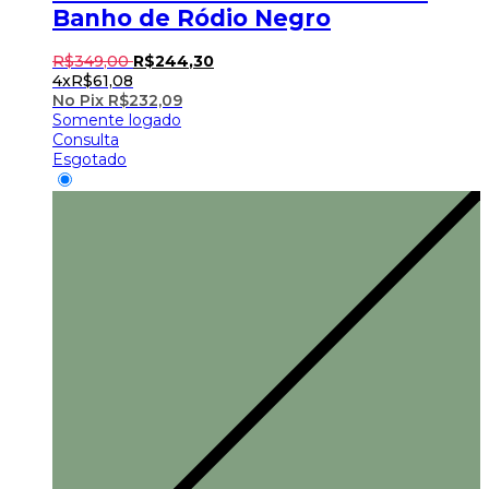
Banho de Ródio Negro
R$
349
,
00
R$
244
,
30
4x
R$
61,08
No Pix
R$
232,09
Somente logado
Consulta
Esgotado