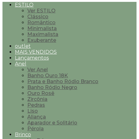
ESTILO
Ver ESTILO
Clássico
Romântico
Minimalista
Maximalista
Exuberante
outlet
MAIS VENDIDOS
Lançamentos
Anel
Ver Anel
Banho Ouro 18K
Prata e Banho Ródio Branco
Banho Ródio Negro
Ouro Rosê
Zircônia
Pedras
Liso
Aliança
Aparador e Solitário
Pérola
Brinco