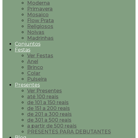
Moderna
Primavera
Mosaico
Flow Prata
Religiosos
Noivas
Madrinhas
Conjuntos
Festas
Ver Festas
Anel
Brinco
Colar
Pulseira
Presentes
Ver Presentes
até 100 reais
de 101 a 150 reais
de 151 a 200 reais
de 201 a 300 reais
de 301 a 500 reais
a partir de 500 reais
PRESENTES PARA DEBUTANTES
Blog