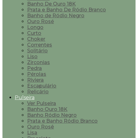
Banho De Ouro 18K
Prata e Banho De Ródio Branco
Banho de Ródio Negro
Ouro Rosé
Longo
Curto
Choker
Correntes
Solitário
Liso
Zirconias
Pedra
Pérolas
Riviera
Escapulário
Relicário
Pulseira
Ver Pulseira
Banho Ouro 18K
Banho Ródio Negro
Prata e Banho Ródio Branco
Ouro Rosê
Lisa