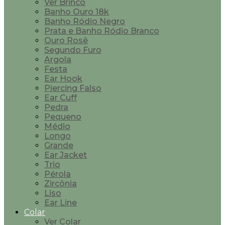
Ver Brinco
Banho Ouro 18k
Banho Ródio Negro
Prata e Banho Ródio Branco
Ouro Rosê
Segundo Furo
Argola
Festa
Ear Hook
Piercing Falso
Ear Cuff
Pedra
Pequeno
Médio
Longo
Grande
Ear Jacket
Trio
Pérola
Zircônia
Liso
Ear Line
Colar
Ver Colar