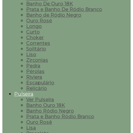
Banho De Ouro 18K
Prata e Banho De Ródio Branco
Banho de Ródio Negro
Ouro Rosé
Longo
Curto
Choker
Correntes
Solitário
Liso
Zirconias
Pedra
Pérolas
Riviera
Escapulário
Relicário
Pulseira
Ver Pulseira
Banho Ouro 18K
Banho Ródio Negro
Prata e Banho Ródio Branco
Ouro Rosê
Lisa