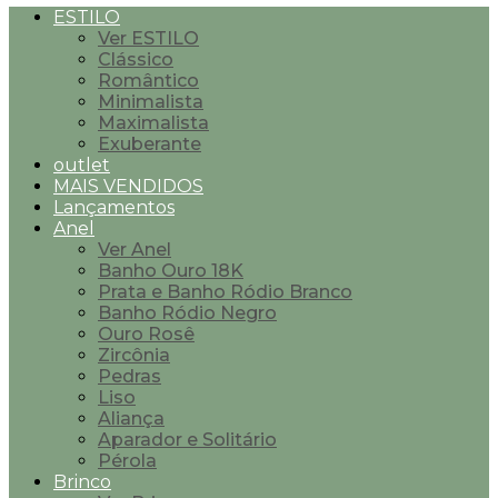
ESTILO
Ver ESTILO
Clássico
Romântico
Minimalista
Maximalista
Exuberante
outlet
MAIS VENDIDOS
Lançamentos
Anel
Ver Anel
Banho Ouro 18K
Prata e Banho Ródio Branco
Banho Ródio Negro
Ouro Rosê
Zircônia
Pedras
Liso
Aliança
Aparador e Solitário
Pérola
Brinco