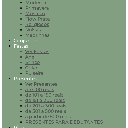
Moderna
Primavera
Mosaico
Flow Prata
Religiosos
Noivas
Madrinhas
Conjuntos
Festas
Ver Festas
Anel
Brinco
Colar
Pulseira
Presentes
Ver Presentes
até 100 reais
de 101 a 150 reais
de 151 a 200 reais
de 201 a 300 reais
de 301 a 500 reais
a partir de 500 reais
PRESENTES PARA DEBUTANTES
Blog