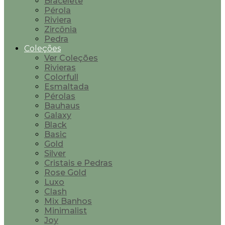
Bracelete
Pérola
Riviera
Zircônia
Pedra
Coleções
Ver Coleções
Rivieras
Colorfull
Esmaltada
Pérolas
Bauhaus
Galaxy
Black
Basic
Gold
Silver
Cristais e Pedras
Rose Gold
Luxo
Clash
Mix Banhos
Minimalist
Joy