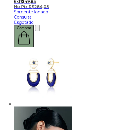
6x
R$
49,83
No Pix
R$
284,05
Somente logado
Consulta
Esgotado
Comprar