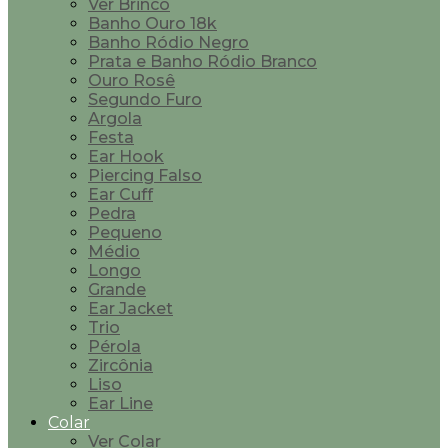
Ver Brinco
Banho Ouro 18k
Banho Ródio Negro
Prata e Banho Ródio Branco
Ouro Rosê
Segundo Furo
Argola
Festa
Ear Hook
Piercing Falso
Ear Cuff
Pedra
Pequeno
Médio
Longo
Grande
Ear Jacket
Trio
Pérola
Zircônia
Liso
Ear Line
Colar
Ver Colar