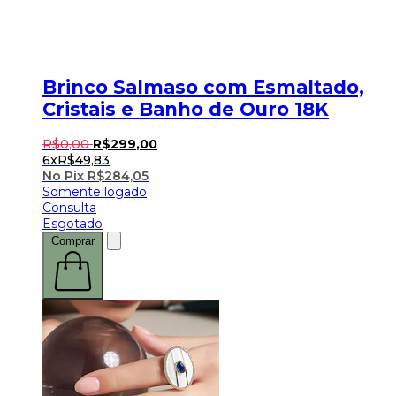
Brinco Salmaso com Esmaltado,
Cristais e Banho de Ouro 18K
R$
0
,
00
R$
299
,
00
6x
R$
49,83
No Pix
R$
284,05
Somente logado
Consulta
Esgotado
Comprar