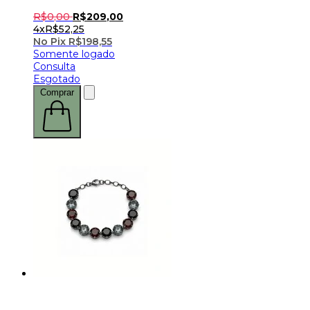
R$
0
,
00
R$
209
,
00
4x
R$
52,25
No Pix
R$
198,55
Somente logado
Consulta
Esgotado
Comprar