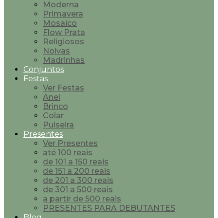
Moderna
Primavera
Mosaico
Flow Prata
Religiosos
Noivas
Madrinhas
Conjuntos
Festas
Ver Festas
Anel
Brinco
Colar
Pulseira
Presentes
Ver Presentes
até 100 reais
de 101 a 150 reais
de 151 a 200 reais
de 201 a 300 reais
de 301 a 500 reais
a partir de 500 reais
PRESENTES PARA DEBUTANTES
Blog