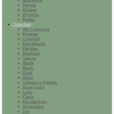
Bracelete
Pérola
Riviera
Zircônia
Pedra
Coleções
Ver Coleções
Rivieras
Colorfull
Esmaltada
Pérolas
Bauhaus
Galaxy
Black
Basic
Gold
Silver
Cristais e Pedras
Rose Gold
Luxo
Clash
Mix Banhos
Minimalist
Joy