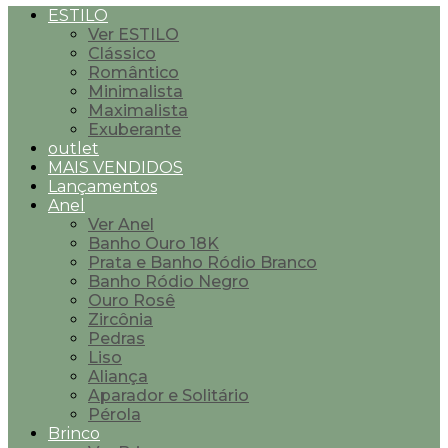
ESTILO
Ver ESTILO
Clássico
Romântico
Minimalista
Maximalista
Exuberante
outlet
MAIS VENDIDOS
Lançamentos
Anel
Ver Anel
Banho Ouro 18K
Prata e Banho Ródio Branco
Banho Ródio Negro
Ouro Rosê
Zircônia
Pedras
Liso
Aliança
Aparador e Solitário
Pérola
Brinco