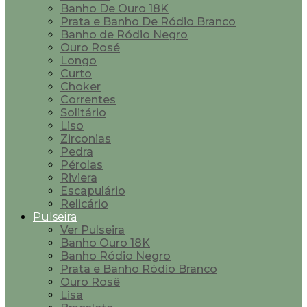
Banho De Ouro 18K
Prata e Banho De Ródio Branco
Banho de Ródio Negro
Ouro Rosé
Longo
Curto
Choker
Correntes
Solitário
Liso
Zirconias
Pedra
Pérolas
Riviera
Escapulário
Relicário
Pulseira
Ver Pulseira
Banho Ouro 18K
Banho Ródio Negro
Prata e Banho Ródio Branco
Ouro Rosê
Lisa