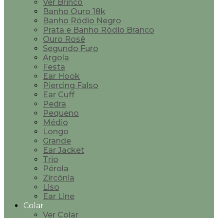
Ver Brinco
Banho Ouro 18k
Banho Ródio Negro
Prata e Banho Ródio Branco
Ouro Rosê
Segundo Furo
Argola
Festa
Ear Hook
Piercing Falso
Ear Cuff
Pedra
Pequeno
Médio
Longo
Grande
Ear Jacket
Trio
Pérola
Zircônia
Liso
Ear Line
Colar
Ver Colar