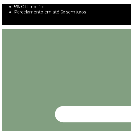
5% OFF no Pix
Parcelamento em até 6x sem juros
10% off na primeira compra utilizando o cupom PRIMEI
FRETE GRÁTIS À PARTIR DE 299,00R$