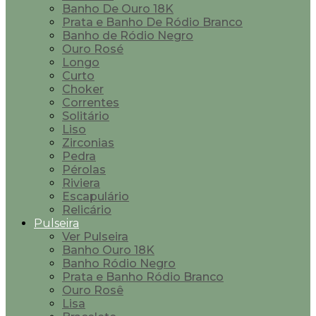
Banho De Ouro 18K
Prata e Banho De Ródio Branco
Banho de Ródio Negro
Ouro Rosé
Longo
Curto
Choker
Correntes
Solitário
Liso
Zirconias
Pedra
Pérolas
Riviera
Escapulário
Relicário
Pulseira
Ver Pulseira
Banho Ouro 18K
Banho Ródio Negro
Prata e Banho Ródio Branco
Ouro Rosê
Lisa