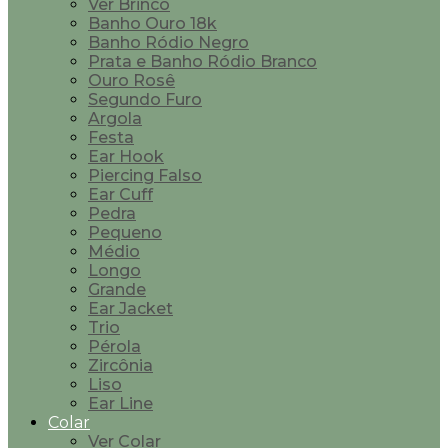
Ver Brinco
Banho Ouro 18k
Banho Ródio Negro
Prata e Banho Ródio Branco
Ouro Rosê
Segundo Furo
Argola
Festa
Ear Hook
Piercing Falso
Ear Cuff
Pedra
Pequeno
Médio
Longo
Grande
Ear Jacket
Trio
Pérola
Zircônia
Liso
Ear Line
Colar
Ver Colar