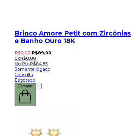
Brinco Amore Petit com Zircônias
e Banho Ouro 18K
R$
0
,
00
R$
89
,
00
0x
R$
0,00
No Pix
R$
84,55
Somente logado
Consulta
Esgotado
Comprar