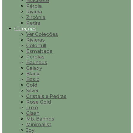
Bracelete
Pérola
Riviera
Zircônia
Pedra
Coleções
Ver Coleções
Rivieras
Colorfull
Esmaltada
Pérolas
Bauhaus
Galaxy
Black
Basic
Gold
Silver
Cristais e Pedras
Rose Gold
Luxo
Clash
Mix Banhos
Minimalist
Joy