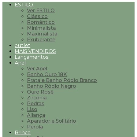
ESTILO
Ver ESTILO
Clássico
Romântico
Minimalista
Maximalista
Exuberante
outlet
MAIS VENDIDOS
Lançamentos
Anel
Ver Anel
Banho Ouro 18K
Prata e Banho Ródio Branco
Banho Ródio Negro
Ouro Rosê
Zircônia
Pedras
Liso
Aliança
Aparador e Solitário
Pérola
Brinco