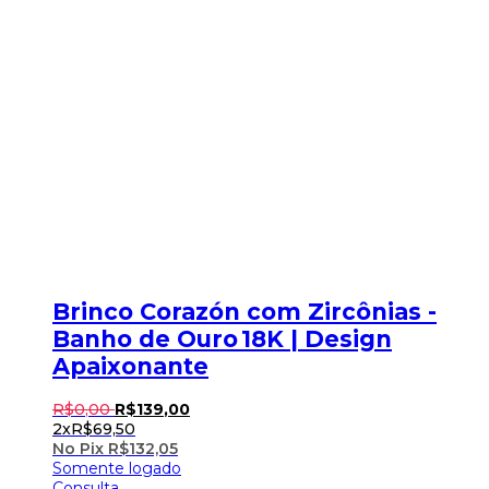
Brinco Corazón com Zircônias -
Banho de Ouro 18K | Design
Apaixonante
R$
0
,
00
R$
139
,
00
2x
R$
69,50
No Pix
R$
132,05
Somente logado
Consulta