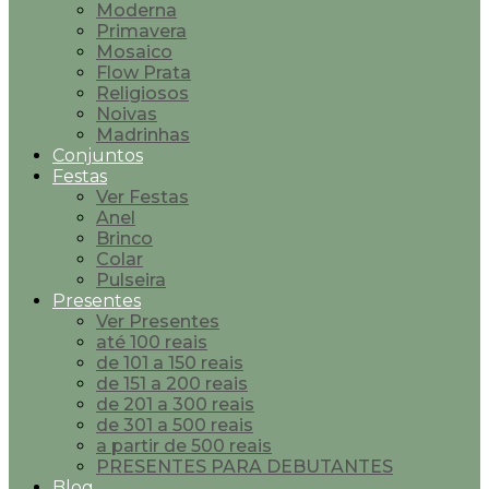
Moderna
Primavera
Mosaico
Flow Prata
Religiosos
Noivas
Madrinhas
Conjuntos
Festas
Ver Festas
Anel
Brinco
Colar
Pulseira
Presentes
Ver Presentes
até 100 reais
de 101 a 150 reais
de 151 a 200 reais
de 201 a 300 reais
de 301 a 500 reais
a partir de 500 reais
PRESENTES PARA DEBUTANTES
Blog