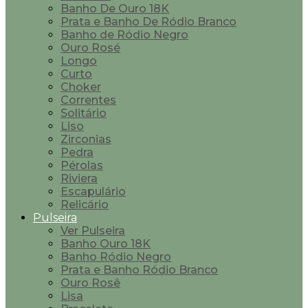
Banho De Ouro 18K
Prata e Banho De Ródio Branco
Banho de Ródio Negro
Ouro Rosé
Longo
Curto
Choker
Correntes
Solitário
Liso
Zirconias
Pedra
Pérolas
Riviera
Escapulário
Relicário
Pulseira
Ver Pulseira
Banho Ouro 18K
Banho Ródio Negro
Prata e Banho Ródio Branco
Ouro Rosê
Lisa