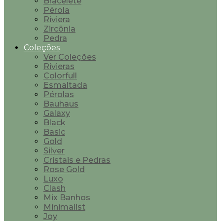
Bracelete
Pérola
Riviera
Zircônia
Pedra
Coleções
Ver Coleções
Rivieras
Colorfull
Esmaltada
Pérolas
Bauhaus
Galaxy
Black
Basic
Gold
Silver
Cristais e Pedras
Rose Gold
Luxo
Clash
Mix Banhos
Minimalist
Joy