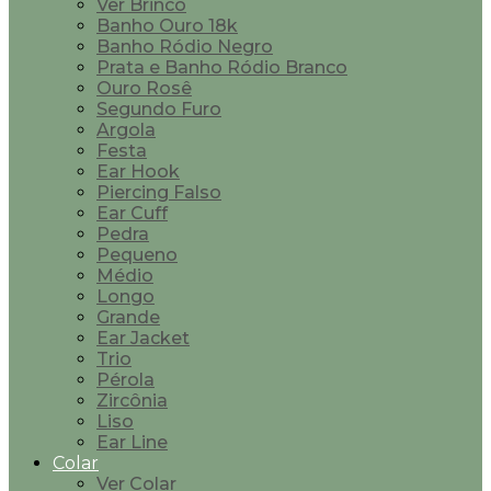
Ver Brinco
Banho Ouro 18k
Banho Ródio Negro
Prata e Banho Ródio Branco
Ouro Rosê
Segundo Furo
Argola
Festa
Ear Hook
Piercing Falso
Ear Cuff
Pedra
Pequeno
Médio
Longo
Grande
Ear Jacket
Trio
Pérola
Zircônia
Liso
Ear Line
Colar
Ver Colar