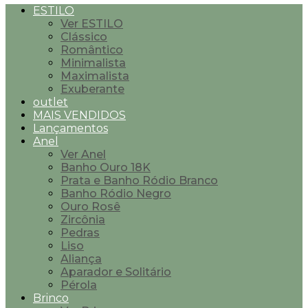
ESTILO
Ver ESTILO
Clássico
Romântico
Minimalista
Maximalista
Exuberante
outlet
MAIS VENDIDOS
Lançamentos
Anel
Ver Anel
Banho Ouro 18K
Prata e Banho Ródio Branco
Banho Ródio Negro
Ouro Rosê
Zircônia
Pedras
Liso
Aliança
Aparador e Solitário
Pérola
Brinco