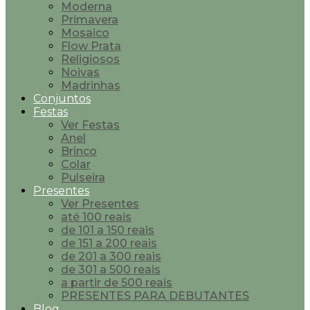
Moderna
Primavera
Mosaico
Flow Prata
Religiosos
Noivas
Madrinhas
Conjuntos
Festas
Ver Festas
Anel
Brinco
Colar
Pulseira
Presentes
Ver Presentes
até 100 reais
de 101 a 150 reais
de 151 a 200 reais
de 201 a 300 reais
de 301 a 500 reais
a partir de 500 reais
PRESENTES PARA DEBUTANTES
Blog