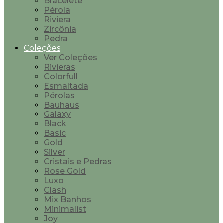
Bracelete
Pérola
Riviera
Zircônia
Pedra
Coleções
Ver Coleções
Rivieras
Colorfull
Esmaltada
Pérolas
Bauhaus
Galaxy
Black
Basic
Gold
Silver
Cristais e Pedras
Rose Gold
Luxo
Clash
Mix Banhos
Minimalist
Joy