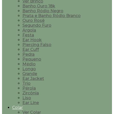
Ver Brinco
Banho Ouro 18k
Banho Ródio Negro
Prata e Banho Ródio Branco
Ouro Rosê
Segundo Furo
Argola
Festa
Ear Hook
Piercing Falso
Ear Cuff
Pedra
Pequeno
Médio
Longo
Grande
Ear Jacket
Trio
Pérola
Zircônia
Liso
Ear Line
Colar
Ver Colar