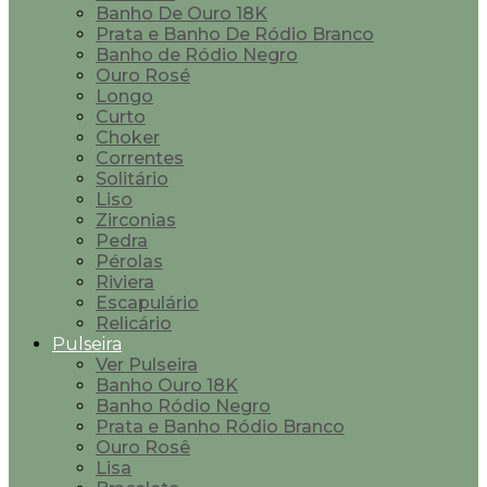
Banho De Ouro 18K
Prata e Banho De Ródio Branco
Banho de Ródio Negro
Ouro Rosé
Longo
Curto
Choker
Correntes
Solitário
Liso
Zirconias
Pedra
Pérolas
Riviera
Escapulário
Relicário
Pulseira
Ver Pulseira
Banho Ouro 18K
Banho Ródio Negro
Prata e Banho Ródio Branco
Ouro Rosê
Lisa