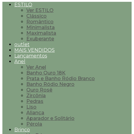
ESTILO
Ver ESTILO
Clássico
Romântico
Minimalista
Maximalista
Exuberante
outlet
MAIS VENDIDOS
Lançamentos
Anel
Ver Anel
Banho Ouro 18K
Prata e Banho Ródio Branco
Banho Ródio Negro
Ouro Rosê
Zircônia
Pedras
Liso
Aliança
Aparador e Solitário
Pérola
Brinco