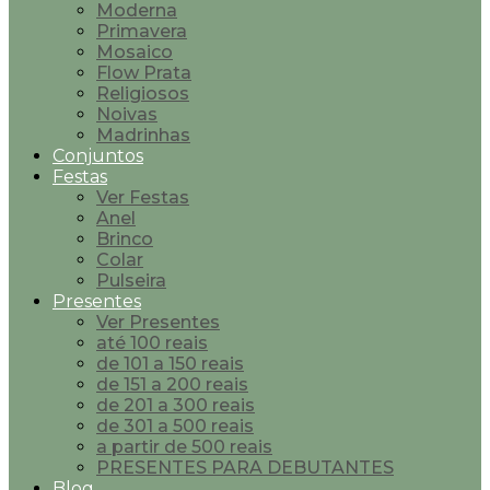
Moderna
Primavera
Mosaico
Flow Prata
Religiosos
Noivas
Madrinhas
Conjuntos
Festas
Ver Festas
Anel
Brinco
Colar
Pulseira
Presentes
Ver Presentes
até 100 reais
de 101 a 150 reais
de 151 a 200 reais
de 201 a 300 reais
de 301 a 500 reais
a partir de 500 reais
PRESENTES PARA DEBUTANTES
Blog