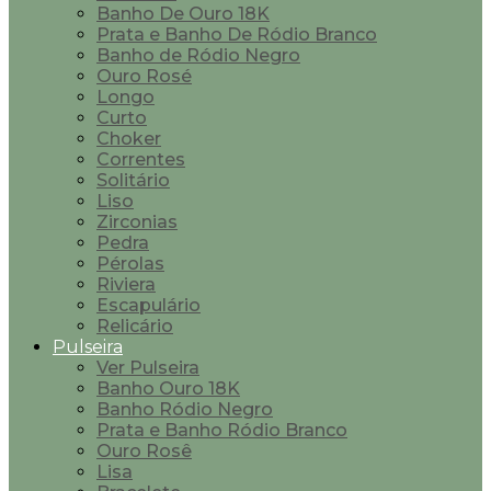
Banho De Ouro 18K
Prata e Banho De Ródio Branco
Banho de Ródio Negro
Ouro Rosé
Longo
Curto
Choker
Correntes
Solitário
Liso
Zirconias
Pedra
Pérolas
Riviera
Escapulário
Relicário
Pulseira
Ver Pulseira
Banho Ouro 18K
Banho Ródio Negro
Prata e Banho Ródio Branco
Ouro Rosê
Lisa