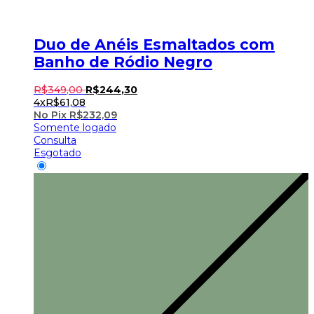
Duo de Anéis Esmaltados com
Banho de Ródio Negro
R$
349
,
00
R$
244
,
30
4x
R$
61,08
No Pix
R$
232,09
Somente logado
Consulta
Esgotado