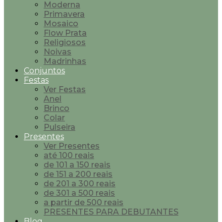
Moderna
Primavera
Mosaico
Flow Prata
Religiosos
Noivas
Madrinhas
Conjuntos
Festas
Ver Festas
Anel
Brinco
Colar
Pulseira
Presentes
Ver Presentes
até 100 reais
de 101 a 150 reais
de 151 a 200 reais
de 201 a 300 reais
de 301 a 500 reais
a partir de 500 reais
PRESENTES PARA DEBUTANTES
Blog