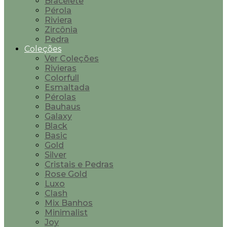
Bracelete
Pérola
Riviera
Zircônia
Pedra
Coleções
Ver Coleções
Rivieras
Colorfull
Esmaltada
Pérolas
Bauhaus
Galaxy
Black
Basic
Gold
Silver
Cristais e Pedras
Rose Gold
Luxo
Clash
Mix Banhos
Minimalist
Joy