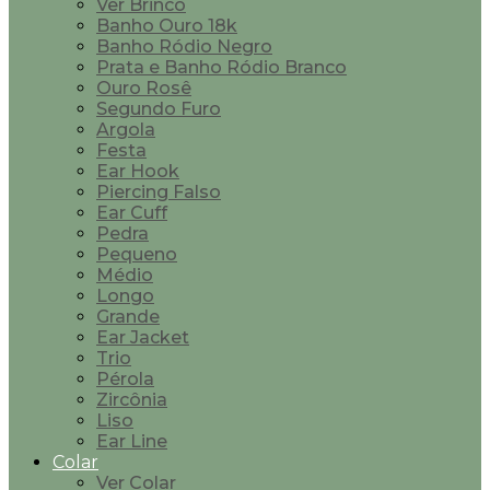
Ver Brinco
Banho Ouro 18k
Banho Ródio Negro
Prata e Banho Ródio Branco
Ouro Rosê
Segundo Furo
Argola
Festa
Ear Hook
Piercing Falso
Ear Cuff
Pedra
Pequeno
Médio
Longo
Grande
Ear Jacket
Trio
Pérola
Zircônia
Liso
Ear Line
Colar
Ver Colar