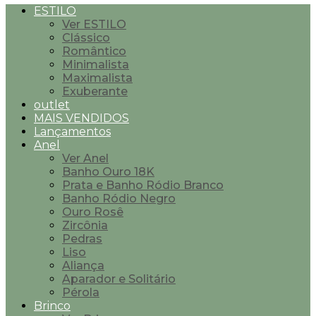
ESTILO
Ver ESTILO
Clássico
Romântico
Minimalista
Maximalista
Exuberante
outlet
MAIS VENDIDOS
Lançamentos
Anel
Ver Anel
Banho Ouro 18K
Prata e Banho Ródio Branco
Banho Ródio Negro
Ouro Rosê
Zircônia
Pedras
Liso
Aliança
Aparador e Solitário
Pérola
Brinco