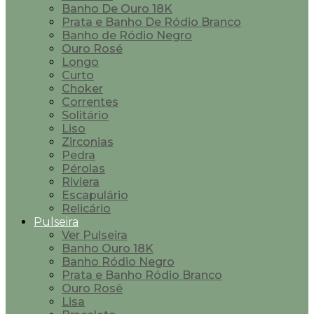
Banho De Ouro 18K
Prata e Banho De Ródio Branco
Banho de Ródio Negro
Ouro Rosé
Longo
Curto
Choker
Correntes
Solitário
Liso
Zirconias
Pedra
Pérolas
Riviera
Escapulário
Relicário
Pulseira
Ver Pulseira
Banho Ouro 18K
Banho Ródio Negro
Prata e Banho Ródio Branco
Ouro Rosê
Lisa