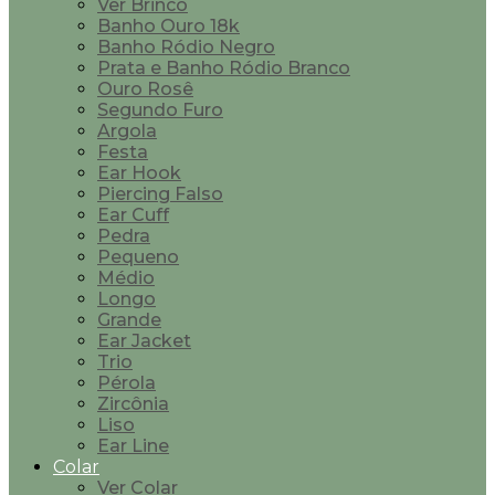
Ver Brinco
Banho Ouro 18k
Banho Ródio Negro
Prata e Banho Ródio Branco
Ouro Rosê
Segundo Furo
Argola
Festa
Ear Hook
Piercing Falso
Ear Cuff
Pedra
Pequeno
Médio
Longo
Grande
Ear Jacket
Trio
Pérola
Zircônia
Liso
Ear Line
Colar
Ver Colar