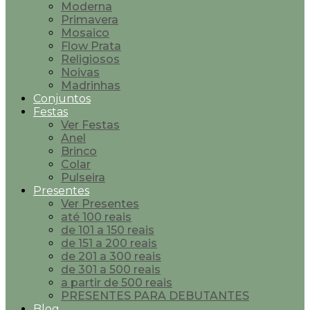
Moderna
Primavera
Mosaico
Flow Prata
Religiosos
Noivas
Madrinhas
Conjuntos
Festas
Ver Festas
Anel
Brinco
Colar
Pulseira
Presentes
Ver Presentes
até 100 reais
de 101 a 150 reais
de 151 a 200 reais
de 201 a 300 reais
de 301 a 500 reais
a partir de 500 reais
PRESENTES PARA DEBUTANTES
Blog