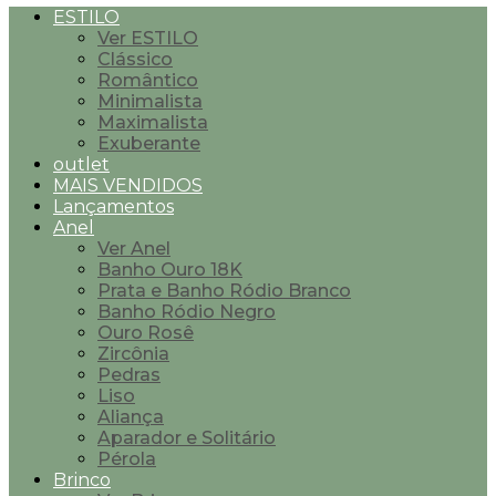
ESTILO
Ver ESTILO
Clássico
Romântico
Minimalista
Maximalista
Exuberante
outlet
MAIS VENDIDOS
Lançamentos
Anel
Ver Anel
Banho Ouro 18K
Prata e Banho Ródio Branco
Banho Ródio Negro
Ouro Rosê
Zircônia
Pedras
Liso
Aliança
Aparador e Solitário
Pérola
Brinco