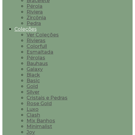
Bracelete
Pérola
Riviera
Zircônia
Pedra
Coleções
Ver Coleções
Rivieras
Colorfull
Esmaltada
Pérolas
Bauhaus
Galaxy
Black
Basic
Gold
Silver
Cristais e Pedras
Rose Gold
Luxo
Clash
Mix Banhos
Minimalist
Joy