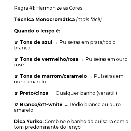
Regra #1: Harmonize as Cores
Técnica Monocromática
(mais fácil)
Quando o lenço é:
🧣
Tons de azul
→ Pulseiras em prata/ródio
branco
🧣
Tons de vermelho/rosa
→ Pulseiras em ouro
rosé
🧣
Tons de marrom/caramelo
→ Pulseiras em
ouro amarelo
🧣
Preto/cinza
→ Qualquer banho (versátil!)
🧣
Branco/off-white
→ Ródio branco ou ouro
amarelo
Dica Yuriko:
Combine o banho da pulseira com o
tom predominante do lenço.