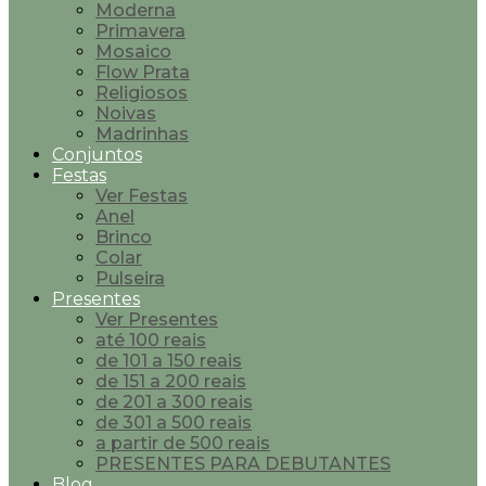
Moderna
Primavera
Mosaico
Flow Prata
Religiosos
Noivas
Madrinhas
Conjuntos
Festas
Ver Festas
Anel
Brinco
Colar
Pulseira
Presentes
Ver Presentes
até 100 reais
de 101 a 150 reais
de 151 a 200 reais
de 201 a 300 reais
de 301 a 500 reais
a partir de 500 reais
PRESENTES PARA DEBUTANTES
Blog