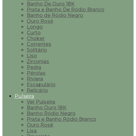
Banho De Ouro 18K
Prata e Banho De Ródio Branco
Banho de Ródio Negro
Ouro Rosé
Longo
Curto
Choker
Correntes
Solitário
Liso
Zirconias
Pedra
Pérolas
Riviera
Escapulário
Relicário
Pulseira
Ver Pulseira
Banho Ouro 18K
Banho Ródio Negro
Prata e Banho Ródio Branco
Ouro Rosê
Lisa