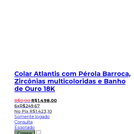
Colar Atlantis com Pérola Barroca,
Zircônias multicoloridas e Banho
de Ouro 18K
R$
0
,
00
R$
1.498
,
00
6x
R$
249,67
No Pix
R$
1.423,10
Somente logado
Consulta
Esgotado
Comprar