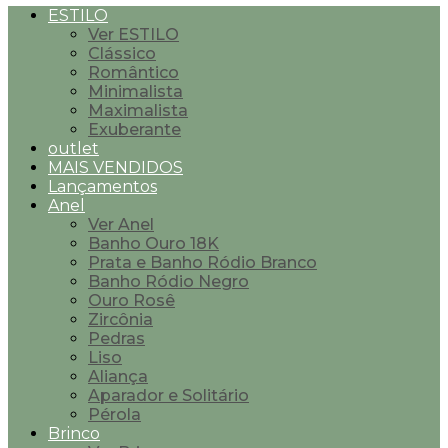
ESTILO
Ver ESTILO
Clássico
Romântico
Minimalista
Maximalista
Exuberante
outlet
MAIS VENDIDOS
Lançamentos
Anel
Ver Anel
Banho Ouro 18K
Prata e Banho Ródio Branco
Banho Ródio Negro
Ouro Rosê
Zircônia
Pedras
Liso
Aliança
Aparador e Solitário
Pérola
Brinco