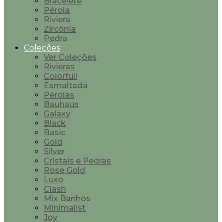
Bracelete
Pérola
Riviera
Zircônia
Pedra
Coleções
Ver Coleções
Rivieras
Colorfull
Esmaltada
Pérolas
Bauhaus
Galaxy
Black
Basic
Gold
Silver
Cristais e Pedras
Rose Gold
Luxo
Clash
Mix Banhos
Minimalist
Joy