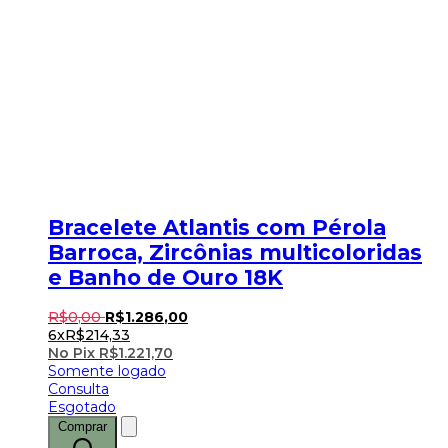
Bracelete Atlantis com Pérola
Barroca, Zircônias multicoloridas
e Banho de Ouro 18K
R$
0
,
00
R$
1.286
,
00
6x
R$
214,33
No Pix
R$
1.221,70
Somente logado
Consulta
Esgotado
Comprar