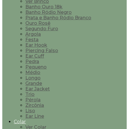
Ver Brinco
Banho Ouro 18k
Banho Ródio Negro
Prata e Banho Ródio Branco
Ouro Rosê
Segundo Furo
Argola
Festa
Ear Hook
Piercing Falso
Ear Cuff
Pedra
Pequeno
Médio
Longo
Grande
Ear Jacket
Trio
Pérola
Zircônia
Liso
Ear Line
Colar
Ver Colar