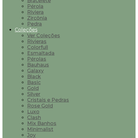
Bracelete
Pérola
Riviera
Zircônia
Pedra
Coleções
Ver Coleções
Rivieras
Colorfull
Esmaltada
Pérolas
Bauhaus
Galaxy
Black
Basic
Gold
Silver
Cristais e Pedras
Rose Gold
Luxo
Clash
Mix Banhos
Minimalist
Joy