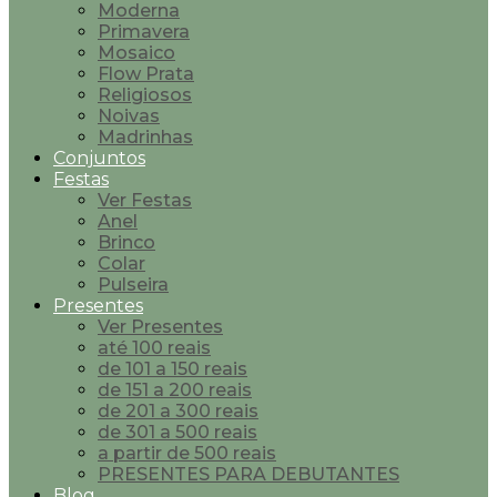
Moderna
Primavera
Mosaico
Flow Prata
Religiosos
Noivas
Madrinhas
Conjuntos
Festas
Ver Festas
Anel
Brinco
Colar
Pulseira
Presentes
Ver Presentes
até 100 reais
de 101 a 150 reais
de 151 a 200 reais
de 201 a 300 reais
de 301 a 500 reais
a partir de 500 reais
PRESENTES PARA DEBUTANTES
Blog