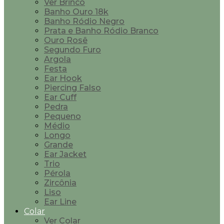
Ver Brinco
Banho Ouro 18k
Banho Ródio Negro
Prata e Banho Ródio Branco
Ouro Rosê
Segundo Furo
Argola
Festa
Ear Hook
Piercing Falso
Ear Cuff
Pedra
Pequeno
Médio
Longo
Grande
Ear Jacket
Trio
Pérola
Zircônia
Liso
Ear Line
Colar
Ver Colar