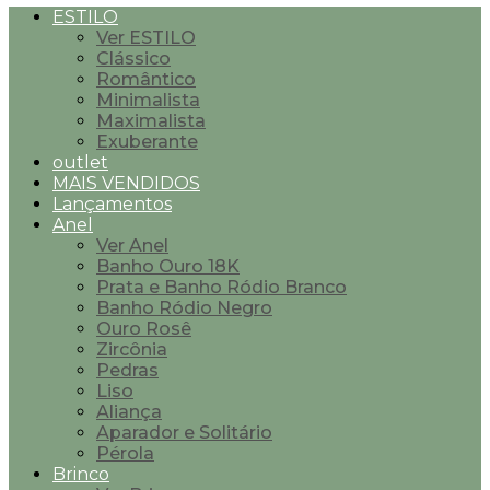
ESTILO
Ver ESTILO
Clássico
Romântico
Minimalista
Maximalista
Exuberante
outlet
MAIS VENDIDOS
Lançamentos
Anel
Ver Anel
Banho Ouro 18K
Prata e Banho Ródio Branco
Banho Ródio Negro
Ouro Rosê
Zircônia
Pedras
Liso
Aliança
Aparador e Solitário
Pérola
Brinco