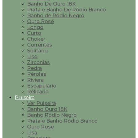
Banho De Ouro 18K
Prata e Banho De Ródio Branco
Banho de Ródio Negro
Ouro Rosé
Longo
Curto
Choker
Correntes
Solitário
Liso
Zirconias
Pedra
Pérolas
Riviera
Escapulário
Relicário
Pulseira
Ver Pulseira
Banho Ouro 18K
Banho Ródio Negro
Prata e Banho Ródio Branco
Ouro Rosê
Lisa