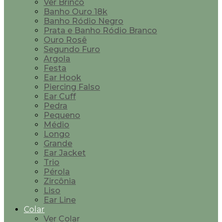
Ver Brinco
Banho Ouro 18k
Banho Ródio Negro
Prata e Banho Ródio Branco
Ouro Rosê
Segundo Furo
Argola
Festa
Ear Hook
Piercing Falso
Ear Cuff
Pedra
Pequeno
Médio
Longo
Grande
Ear Jacket
Trio
Pérola
Zircônia
Liso
Ear Line
Colar
Ver Colar