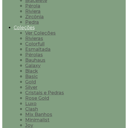
Bracelete
Pérola
Riviera
Zircônia
Pedra
Coleções
Ver Coleções
Rivieras
Colorfull
Esmaltada
Pérolas
Bauhaus
Galaxy
Black
Basic
Gold
Silver
Cristais e Pedras
Rose Gold
Luxo
Clash
Mix Banhos
Minimalist
Joy