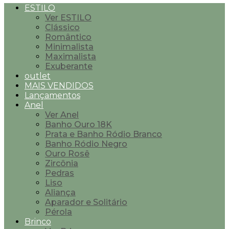
ESTILO
Ver ESTILO
Clássico
Romântico
Minimalista
Maximalista
Exuberante
outlet
MAIS VENDIDOS
Lançamentos
Anel
Ver Anel
Banho Ouro 18K
Prata e Banho Ródio Branco
Banho Ródio Negro
Ouro Rosê
Zircônia
Pedras
Liso
Aliança
Aparador e Solitário
Pérola
Brinco