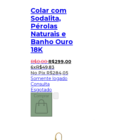
Colar com
Sodalita,
Pérolas
Naturais e
Banho Ouro
18K
R$
0
,
00
R$
299
,
00
6x
R$
49,83
No Pix
R$
284,05
Somente logado
Consulta
Esgotado
Comprar