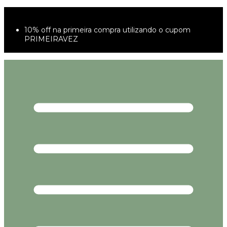
5% OFF no Pix
Parcelamento em até 6x sem juros
10% off na primeira compra utilizando o cupom
PRIMEIRAVEZ
FRETE GRÁTIS À PARTIR DE 299,00R$