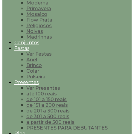
Moderna
Primavera
Mosaico
Flow Prata
Religiosos
Noivas
Madrinhas
Conjuntos
Festas
Ver Festas
Anel
Brinco
Colar
Pulseira
Presentes
Ver Presentes
até 100 reais
de 101 a 150 reais
de 151 a 200 reais
de 201 a 300 reais
de 301 a 500 reais
a partir de 500 reais
PRESENTES PARA DEBUTANTES
Blog