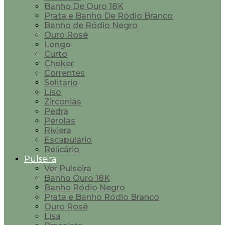
Banho De Ouro 18K
Prata e Banho De Ródio Branco
Banho de Ródio Negro
Ouro Rosé
Longo
Curto
Choker
Correntes
Solitário
Liso
Zirconias
Pedra
Pérolas
Riviera
Escapulário
Relicário
Pulseira
Ver Pulseira
Banho Ouro 18K
Banho Ródio Negro
Prata e Banho Ródio Branco
Ouro Rosê
Lisa