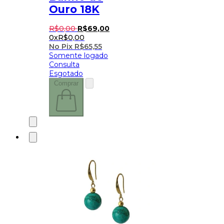
Ouro 18K
R$
0
,
00
R$
69
,
00
0x
R$
0,00
No Pix
R$
65,55
Somente logado
Consulta
Esgotado
Comprar