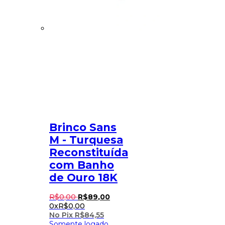
Brinco Sans
M - Turquesa
Reconstituída
com Banho
de Ouro 18K
R$
0
,
00
R$
89
,
00
0x
R$
0,00
No Pix
R$
84,55
Somente logado