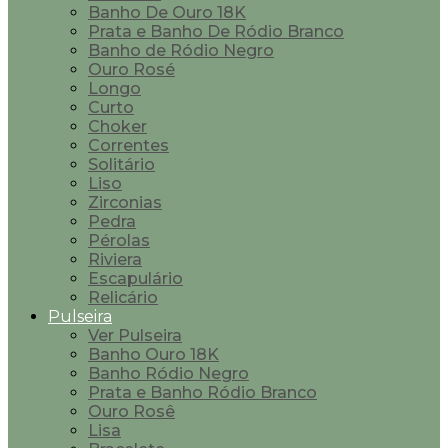
Banho De Ouro 18K
Prata e Banho De Ródio Branco
Banho de Ródio Negro
Ouro Rosé
Longo
Curto
Choker
Correntes
Solitário
Liso
Zirconias
Pedra
Pérolas
Riviera
Escapulário
Relicário
Pulseira
Ver Pulseira
Banho Ouro 18K
Banho Ródio Negro
Prata e Banho Ródio Branco
Ouro Rosê
Lisa