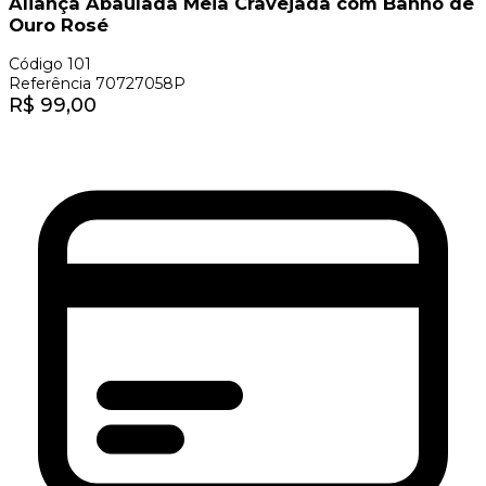
Aliança Abaulada Meia Cravejada com Banho de
Ouro Rosé
Código
101
Referência
70727058P
R$
99,00