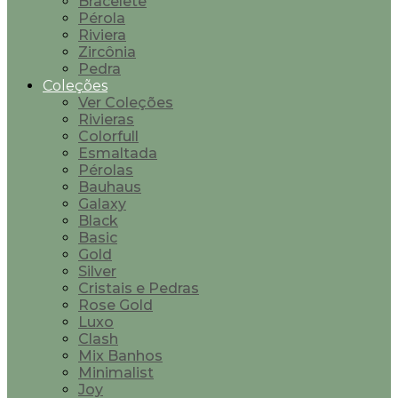
Bracelete
Pérola
Riviera
Zircônia
Pedra
Coleções
Ver Coleções
Rivieras
Colorfull
Esmaltada
Pérolas
Bauhaus
Galaxy
Black
Basic
Gold
Silver
Cristais e Pedras
Rose Gold
Luxo
Clash
Mix Banhos
Minimalist
Joy