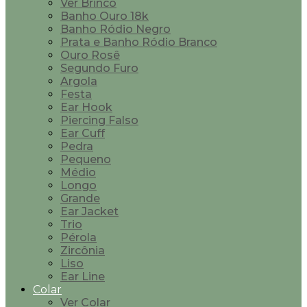
Ver Brinco
Banho Ouro 18k
Banho Ródio Negro
Prata e Banho Ródio Branco
Ouro Rosê
Segundo Furo
Argola
Festa
Ear Hook
Piercing Falso
Ear Cuff
Pedra
Pequeno
Médio
Longo
Grande
Ear Jacket
Trio
Pérola
Zircônia
Liso
Ear Line
Colar
Ver Colar