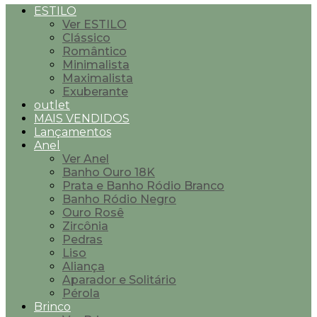
ESTILO
Ver ESTILO
Clássico
Romântico
Minimalista
Maximalista
Exuberante
outlet
MAIS VENDIDOS
Lançamentos
Anel
Ver Anel
Banho Ouro 18K
Prata e Banho Ródio Branco
Banho Ródio Negro
Ouro Rosê
Zircônia
Pedras
Liso
Aliança
Aparador e Solitário
Pérola
Brinco