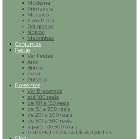
Moderna
Primavera
Mosaico
Flow Prata
Religiosos
Noivas
Madrinhas
Conjuntos
Festas
Ver Festas
Anel
Brinco
Colar
Pulseira
Presentes
Ver Presentes
até 100 reais
de 101 a 150 reais
de 151 a 200 reais
de 201 a 300 reais
de 301 a 500 reais
a partir de 500 reais
PRESENTES PARA DEBUTANTES
Blog