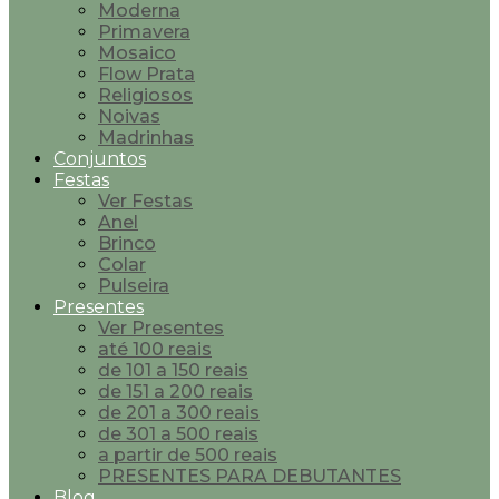
Moderna
Primavera
Mosaico
Flow Prata
Religiosos
Noivas
Madrinhas
Conjuntos
Festas
Ver Festas
Anel
Brinco
Colar
Pulseira
Presentes
Ver Presentes
até 100 reais
de 101 a 150 reais
de 151 a 200 reais
de 201 a 300 reais
de 301 a 500 reais
a partir de 500 reais
PRESENTES PARA DEBUTANTES
Blog