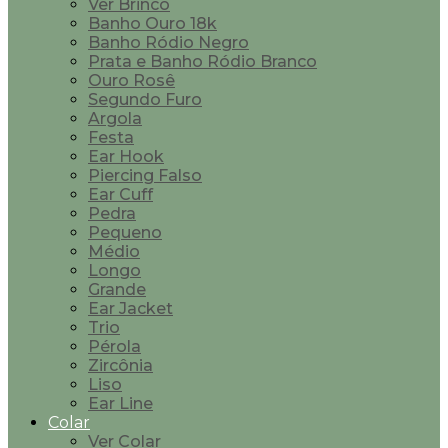
Ver Brinco
Banho Ouro 18k
Banho Ródio Negro
Prata e Banho Ródio Branco
Ouro Rosê
Segundo Furo
Argola
Festa
Ear Hook
Piercing Falso
Ear Cuff
Pedra
Pequeno
Médio
Longo
Grande
Ear Jacket
Trio
Pérola
Zircônia
Liso
Ear Line
Colar
Ver Colar