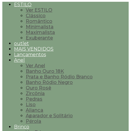
ESTILO
Ver ESTILO
Clássico
Romântico
Minimalista
Maximalista
Exuberante
outlet
MAIS VENDIDOS
Lançamentos
Anel
Ver Anel
Banho Ouro 18K
Prata e Banho Ródio Branco
Banho Ródio Negro
Ouro Rosê
Zircônia
Pedras
Liso
Aliança
Aparador e Solitário
Pérola
Brinco