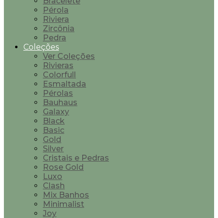
Bracelete
Pérola
Riviera
Zircônia
Pedra
Coleções
Ver Coleções
Rivieras
Colorfull
Esmaltada
Pérolas
Bauhaus
Galaxy
Black
Basic
Gold
Silver
Cristais e Pedras
Rose Gold
Luxo
Clash
Mix Banhos
Minimalist
Joy