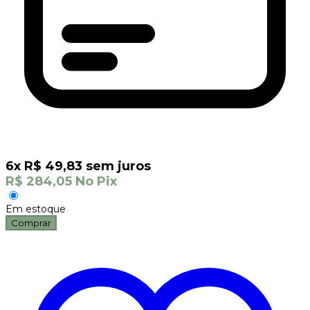
6
x
R$
49,83
sem juros
R$
284,05
No Pix
Em estoque
Comprar