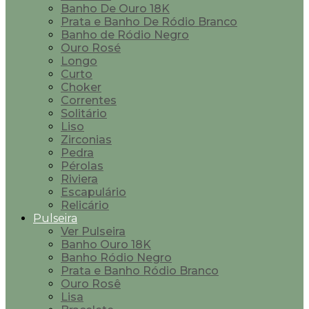
Banho De Ouro 18K
Prata e Banho De Ródio Branco
Banho de Ródio Negro
Ouro Rosé
Longo
Curto
Choker
Correntes
Solitário
Liso
Zirconias
Pedra
Pérolas
Riviera
Escapulário
Relicário
Pulseira
Ver Pulseira
Banho Ouro 18K
Banho Ródio Negro
Prata e Banho Ródio Branco
Ouro Rosê
Lisa