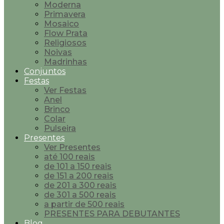
Moderna
Primavera
Mosaico
Flow Prata
Religiosos
Noivas
Madrinhas
Conjuntos
Festas
Ver Festas
Anel
Brinco
Colar
Pulseira
Presentes
Ver Presentes
até 100 reais
de 101 a 150 reais
de 151 a 200 reais
de 201 a 300 reais
de 301 a 500 reais
a partir de 500 reais
PRESENTES PARA DEBUTANTES
Blog