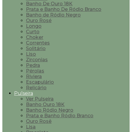
Banho De Ouro 18K
Prata e Banho De Ródio Branco
Banho de Ródio Negro
Ouro Rosé
Longo
Curto
Choker
Correntes
Solitário
Liso
Zirconias
Pedra
Pérolas
Riviera
Escapulário
Relicário
Pulseira
Ver Pulseira
Banho Ouro 18K
Banho Ródio Negro
Prata e Banho Ródio Branco
Ouro Rosê
Lisa