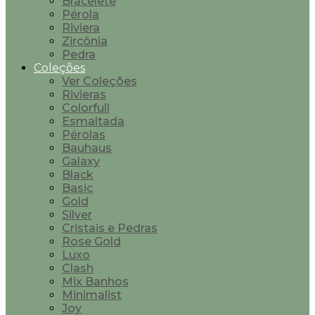
Bracelete
Pérola
Riviera
Zircônia
Pedra
Coleções
Ver Coleções
Rivieras
Colorfull
Esmaltada
Pérolas
Bauhaus
Galaxy
Black
Basic
Gold
Silver
Cristais e Pedras
Rose Gold
Luxo
Clash
Mix Banhos
Minimalist
Joy