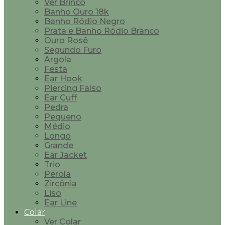
Ver Brinco
Banho Ouro 18k
Banho Ródio Negro
Prata e Banho Ródio Branco
Ouro Rosê
Segundo Furo
Argola
Festa
Ear Hook
Piercing Falso
Ear Cuff
Pedra
Pequeno
Médio
Longo
Grande
Ear Jacket
Trio
Pérola
Zircônia
Liso
Ear Line
Colar
Ver Colar