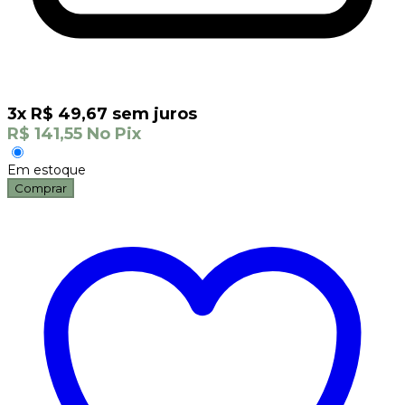
3
x
R$
49,67
sem juros
R$
141,55
No Pix
Em estoque
Comprar