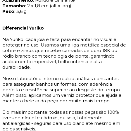
Acabamento
: Polido e Brilhante
Tamanho
: 2 x 1,8 cm (alt x larg)
Peso
: 3,6 g
Diferencial Yuriko
Na Yuriko, cada joia é feita para encantar no visual e
proteger no uso. Usamos uma liga metálica especial de
cobre e zinco, que recebe camadas de ouro 18K ou
ródio branco com tecnologia de ponta, garantindo
acabamento impecável, brilho intenso e alta
durabilidade.
Nosso laboratório interno realiza análises constantes
para assegurar banhos uniformes, com aderência
perfeita e resistência superior ao desgaste do tempo.
Além disso, aplicamos um verniz protetor que ajuda a
manter a beleza da peça por muito mais tempo.
E o mais importante: todas as nossas peças são 100%
livres de níquel e cádmio, ou seja, totalmente
antialérgicas - seguras para uso diário até mesmo em
peles sensíveis.