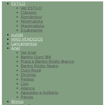
ESTILO
Ver ESTILO
Clássico
Romântico
Minimalista
Maximalista
Exuberante
outlet
MAIS VENDIDOS
Lançamentos
Anel
Ver Anel
Banho Ouro 18K
Prata e Banho Ródio Branco
Banho Ródio Negro
Ouro Rosê
Zircônia
Pedras
Liso
Aliança
Aparador e Solitário
Pérola
Brinco