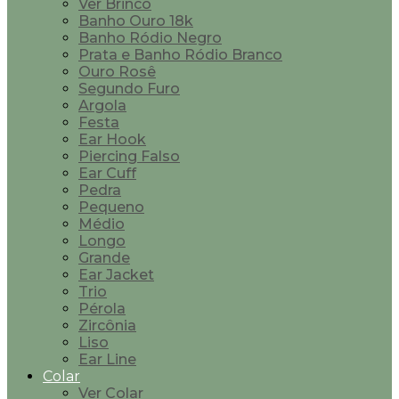
Ver Brinco
Banho Ouro 18k
Banho Ródio Negro
Prata e Banho Ródio Branco
Ouro Rosê
Segundo Furo
Argola
Festa
Ear Hook
Piercing Falso
Ear Cuff
Pedra
Pequeno
Médio
Longo
Grande
Ear Jacket
Trio
Pérola
Zircônia
Liso
Ear Line
Colar
Ver Colar