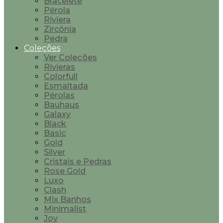
Bracelete
Pérola
Riviera
Zircônia
Pedra
Coleções
Ver Coleções
Rivieras
Colorfull
Esmaltada
Pérolas
Bauhaus
Galaxy
Black
Basic
Gold
Silver
Cristais e Pedras
Rose Gold
Luxo
Clash
Mix Banhos
Minimalist
Joy