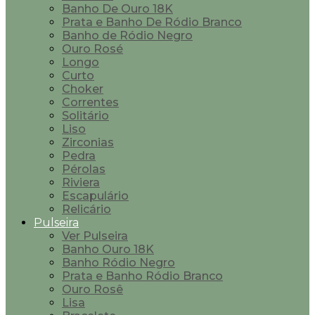
Banho De Ouro 18K
Prata e Banho De Ródio Branco
Banho de Ródio Negro
Ouro Rosé
Longo
Curto
Choker
Correntes
Solitário
Liso
Zirconias
Pedra
Pérolas
Riviera
Escapulário
Relicário
Pulseira
Ver Pulseira
Banho Ouro 18K
Banho Ródio Negro
Prata e Banho Ródio Branco
Ouro Rosê
Lisa