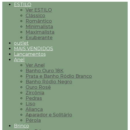
ESTILO
Ver ESTILO
Clássico
Romântico
Minimalista
Maximalista
Exuberante
outlet
MAIS VENDIDOS
Lançamentos
Anel
Ver Anel
Banho Ouro 18K
Prata e Banho Ródio Branco
Banho Ródio Negro
Ouro Rosê
Zircônia
Pedras
Liso
Aliança
Aparador e Solitário
Pérola
Brinco