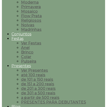
Moderna
Primavera
Mosaico
Flow Prata
Religiosos
Noivas
Madrinhas
Conjuntos
Festas
Ver Festas
Anel
Brinco
Colar
Pulseira
Presentes
Ver Presentes
até 100 reais
de 101 a 150 reais
de 151 a 200 reais
de 201 a 300 reais
de 301 a 500 reais
a partir de 500 reais
PRESENTES PARA DEBUTANTES
Blog