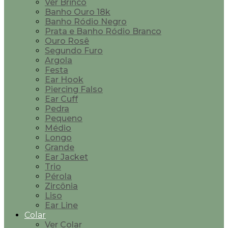
Ver Brinco
Banho Ouro 18k
Banho Ródio Negro
Prata e Banho Ródio Branco
Ouro Rosê
Segundo Furo
Argola
Festa
Ear Hook
Piercing Falso
Ear Cuff
Pedra
Pequeno
Médio
Longo
Grande
Ear Jacket
Trio
Pérola
Zircônia
Liso
Ear Line
Colar
Ver Colar