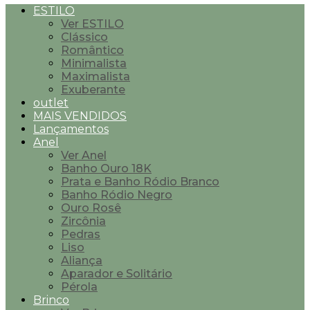
ESTILO
Ver ESTILO
Clássico
Romântico
Minimalista
Maximalista
Exuberante
outlet
MAIS VENDIDOS
Lançamentos
Anel
Ver Anel
Banho Ouro 18K
Prata e Banho Ródio Branco
Banho Ródio Negro
Ouro Rosê
Zircônia
Pedras
Liso
Aliança
Aparador e Solitário
Pérola
Brinco