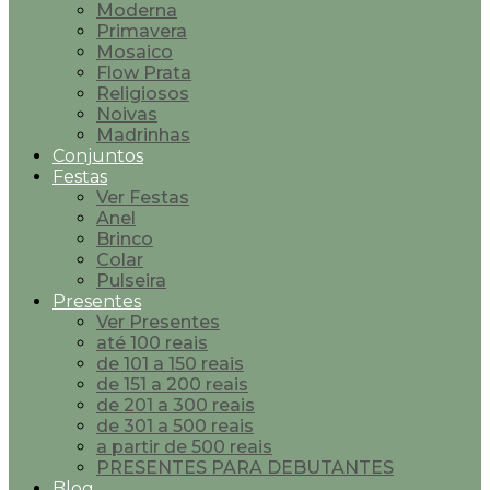
Moderna
Primavera
Mosaico
Flow Prata
Religiosos
Noivas
Madrinhas
Conjuntos
Festas
Ver Festas
Anel
Brinco
Colar
Pulseira
Presentes
Ver Presentes
até 100 reais
de 101 a 150 reais
de 151 a 200 reais
de 201 a 300 reais
de 301 a 500 reais
a partir de 500 reais
PRESENTES PARA DEBUTANTES
Blog