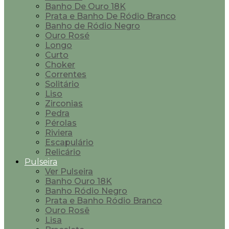
Banho De Ouro 18K
Prata e Banho De Ródio Branco
Banho de Ródio Negro
Ouro Rosé
Longo
Curto
Choker
Correntes
Solitário
Liso
Zirconias
Pedra
Pérolas
Riviera
Escapulário
Relicário
Pulseira
Ver Pulseira
Banho Ouro 18K
Banho Ródio Negro
Prata e Banho Ródio Branco
Ouro Rosê
Lisa