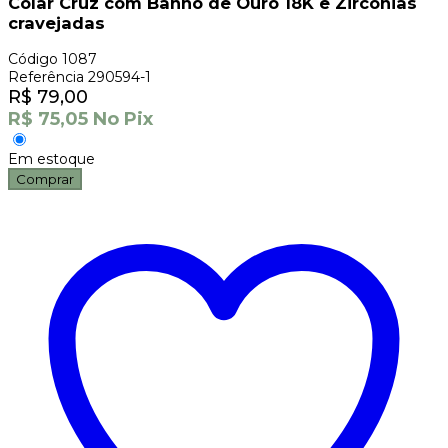
Colar Cruz com Banho de Ouro 18K e Zircônias
cravejadas
Código
1087
Referência
290594-1
R$
79,00
R$
75,05
No Pix
Em estoque
Comprar