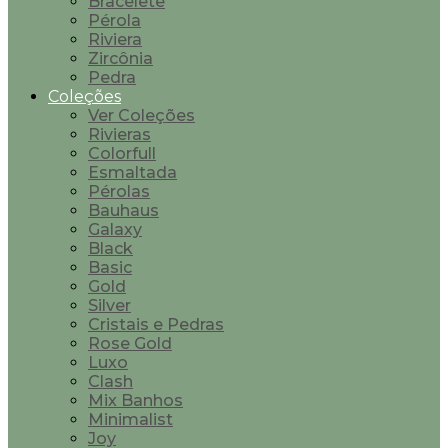
Bracelete
Pérola
Riviera
Zircônia
Pedra
Coleções
Ver Coleções
Rivieras
Colorfull
Esmaltada
Pérolas
Bauhaus
Galaxy
Black
Basic
Gold
Silver
Cristais e Pedras
Rose Gold
Luxo
Clash
Mix Banhos
Minimalist
Joy