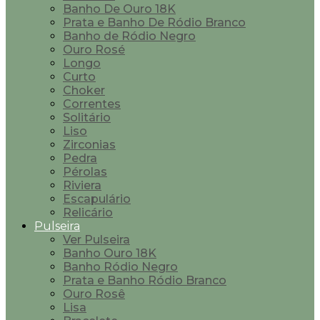
Banho De Ouro 18K
Prata e Banho De Ródio Branco
Banho de Ródio Negro
Ouro Rosé
Longo
Curto
Choker
Correntes
Solitário
Liso
Zirconias
Pedra
Pérolas
Riviera
Escapulário
Relicário
Pulseira
Ver Pulseira
Banho Ouro 18K
Banho Ródio Negro
Prata e Banho Ródio Branco
Ouro Rosê
Lisa