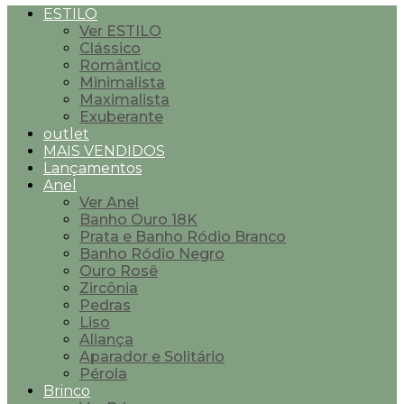
ESTILO
Ver ESTILO
Clássico
Romântico
Minimalista
Maximalista
Exuberante
outlet
MAIS VENDIDOS
Lançamentos
Anel
Ver Anel
Banho Ouro 18K
Prata e Banho Ródio Branco
Banho Ródio Negro
Ouro Rosê
Zircônia
Pedras
Liso
Aliança
Aparador e Solitário
Pérola
Brinco