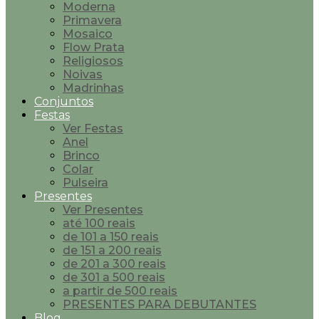
Moderna
Primavera
Mosaico
Flow Prata
Religiosos
Noivas
Madrinhas
Conjuntos
Festas
Ver Festas
Anel
Brinco
Colar
Pulseira
Presentes
Ver Presentes
até 100 reais
de 101 a 150 reais
de 151 a 200 reais
de 201 a 300 reais
de 301 a 500 reais
a partir de 500 reais
PRESENTES PARA DEBUTANTES
Blog