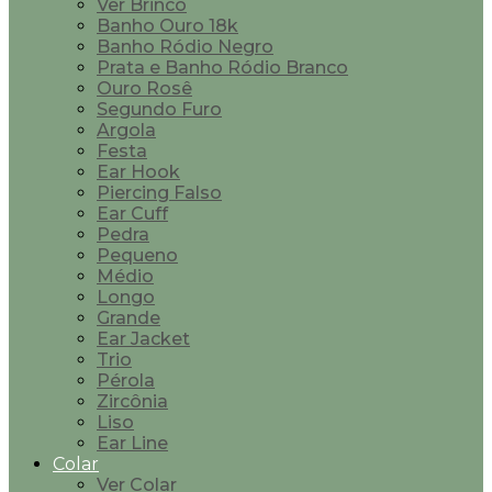
Ver Brinco
Banho Ouro 18k
Banho Ródio Negro
Prata e Banho Ródio Branco
Ouro Rosê
Segundo Furo
Argola
Festa
Ear Hook
Piercing Falso
Ear Cuff
Pedra
Pequeno
Médio
Longo
Grande
Ear Jacket
Trio
Pérola
Zircônia
Liso
Ear Line
Colar
Ver Colar