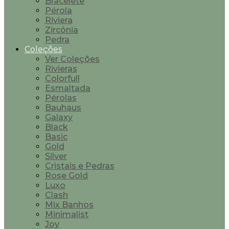
Bracelete
Pérola
Riviera
Zircônia
Pedra
Coleções
Ver Coleções
Rivieras
Colorfull
Esmaltada
Pérolas
Bauhaus
Galaxy
Black
Basic
Gold
Silver
Cristais e Pedras
Rose Gold
Luxo
Clash
Mix Banhos
Minimalist
Joy