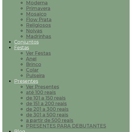
Moderna
Primavera
Mosaico
Flow Prata
Religiosos
Noivas
Madrinhas
Conjuntos
Festas
Ver Festas
Anel
Brinco
Colar
Pulseira
Presentes
Ver Presentes
até 100 reais
de 101 a 150 reais
de 151 a 200 reais
de 201 a 300 reais
de 301 a 500 reais
a partir de 500 reais
PRESENTES PARA DEBUTANTES
Blog