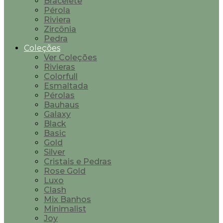
Bracelete
Pérola
Riviera
Zircônia
Pedra
Coleções
Ver Coleções
Rivieras
Colorfull
Esmaltada
Pérolas
Bauhaus
Galaxy
Black
Basic
Gold
Silver
Cristais e Pedras
Rose Gold
Luxo
Clash
Mix Banhos
Minimalist
Joy