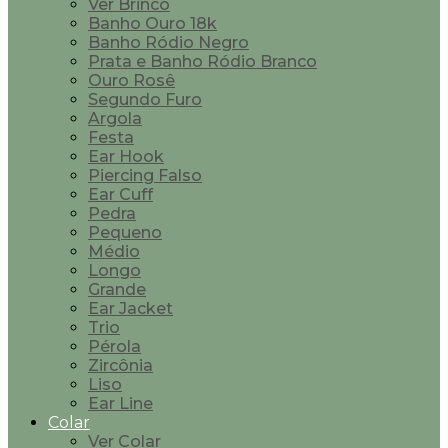
Ver Brinco
Banho Ouro 18k
Banho Ródio Negro
Prata e Banho Ródio Branco
Ouro Rosê
Segundo Furo
Argola
Festa
Ear Hook
Piercing Falso
Ear Cuff
Pedra
Pequeno
Médio
Longo
Grande
Ear Jacket
Trio
Pérola
Zircônia
Liso
Ear Line
Colar
Ver Colar