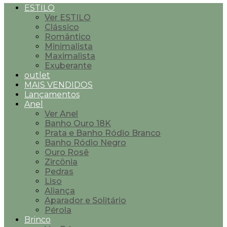
ESTILO
Ver ESTILO
Clássico
Romântico
Minimalista
Maximalista
Exuberante
outlet
MAIS VENDIDOS
Lançamentos
Anel
Ver Anel
Banho Ouro 18K
Prata e Banho Ródio Branco
Banho Ródio Negro
Ouro Rosê
Zircônia
Pedras
Liso
Aliança
Aparador e Solitário
Pérola
Brinco