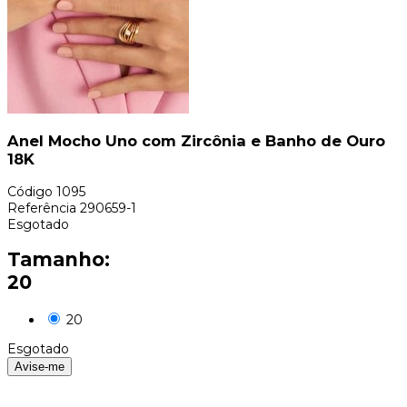
Anel Mocho Uno com Zircônia e Banho de Ouro
18K
Código
1095
Referência
290659-1
Esgotado
Tamanho:
20
20
Esgotado
Avise-me