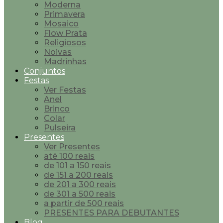
Moderna
Primavera
Mosaico
Flow Prata
Religiosos
Noivas
Madrinhas
Conjuntos
Festas
Ver Festas
Anel
Brinco
Colar
Pulseira
Presentes
Ver Presentes
até 100 reais
de 101 a 150 reais
de 151 a 200 reais
de 201 a 300 reais
de 301 a 500 reais
a partir de 500 reais
PRESENTES PARA DEBUTANTES
Blog