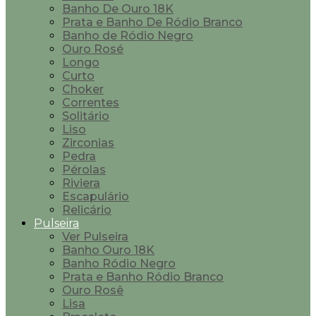
Banho De Ouro 18K
Prata e Banho De Ródio Branco
Banho de Ródio Negro
Ouro Rosé
Longo
Curto
Choker
Correntes
Solitário
Liso
Zirconias
Pedra
Pérolas
Riviera
Escapulário
Relicário
Pulseira
Ver Pulseira
Banho Ouro 18K
Banho Ródio Negro
Prata e Banho Ródio Branco
Ouro Rosê
Lisa