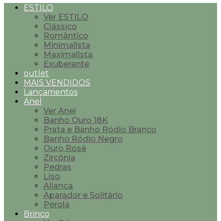
ESTILO
Ver ESTILO
Clássico
Romântico
Minimalista
Maximalista
Exuberante
outlet
MAIS VENDIDOS
Lançamentos
Anel
Ver Anel
Banho Ouro 18K
Prata e Banho Ródio Branco
Banho Ródio Negro
Ouro Rosê
Zircônia
Pedras
Liso
Aliança
Aparador e Solitário
Pérola
Brinco