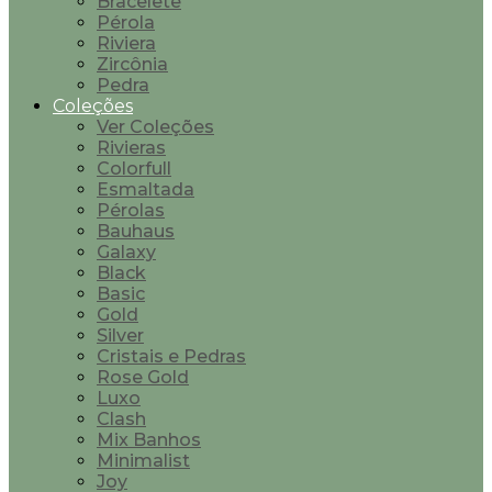
Bracelete
Pérola
Riviera
Zircônia
Pedra
Coleções
Ver Coleções
Rivieras
Colorfull
Esmaltada
Pérolas
Bauhaus
Galaxy
Black
Basic
Gold
Silver
Cristais e Pedras
Rose Gold
Luxo
Clash
Mix Banhos
Minimalist
Joy