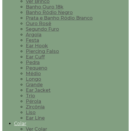
Ver Brinco
Banho Ouro 18k
Banho Ródio Negro
Prata e Banho Ródio Branco
Ouro Rosê
Segundo Furo
Argola
Festa
Ear Hook
Piercing Falso
Ear Cuff
Pedra
Pequeno
Médio
Longo
Grande
Ear Jacket
Trio
Pérola
Zircônia
Liso
Ear Line
Colar
Ver Colar