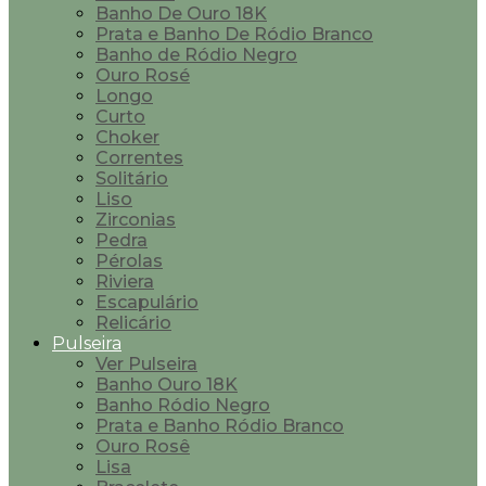
Banho De Ouro 18K
Prata e Banho De Ródio Branco
Banho de Ródio Negro
Ouro Rosé
Longo
Curto
Choker
Correntes
Solitário
Liso
Zirconias
Pedra
Pérolas
Riviera
Escapulário
Relicário
Pulseira
Ver Pulseira
Banho Ouro 18K
Banho Ródio Negro
Prata e Banho Ródio Branco
Ouro Rosê
Lisa