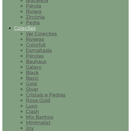
Bracelete
Pérola
Riviera
Zircônia
Pedra
Coleções
Ver Coleções
Rivieras
Colorfull
Esmaltada
Pérolas
Bauhaus
Galaxy
Black
Basic
Gold
Silver
Cristais e Pedras
Rose Gold
Luxo
Clash
Mix Banhos
Minimalist
Joy