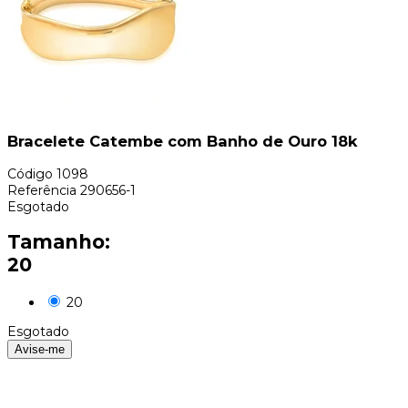
Bracelete Catembe com Banho de Ouro 18k
Código
1098
Referência
290656-1
Esgotado
Tamanho:
20
20
Esgotado
Avise-me