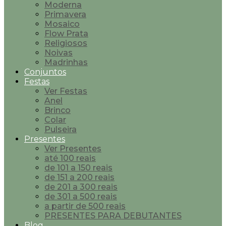
Moderna
Primavera
Mosaico
Flow Prata
Religiosos
Noivas
Madrinhas
Conjuntos
Festas
Ver Festas
Anel
Brinco
Colar
Pulseira
Presentes
Ver Presentes
até 100 reais
de 101 a 150 reais
de 151 a 200 reais
de 201 a 300 reais
de 301 a 500 reais
a partir de 500 reais
PRESENTES PARA DEBUTANTES
Blog