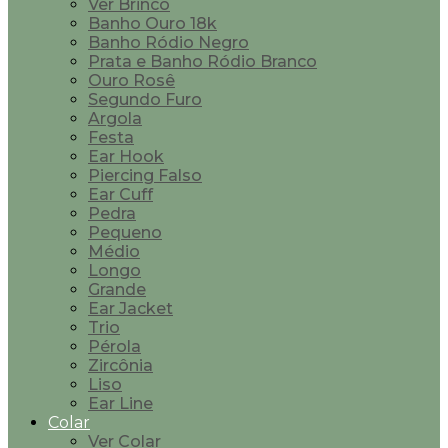
Ver Brinco
Banho Ouro 18k
Banho Ródio Negro
Prata e Banho Ródio Branco
Ouro Rosê
Segundo Furo
Argola
Festa
Ear Hook
Piercing Falso
Ear Cuff
Pedra
Pequeno
Médio
Longo
Grande
Ear Jacket
Trio
Pérola
Zircônia
Liso
Ear Line
Colar
Ver Colar