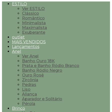
ESTILO
Ver ESTILO
Clássico
Romântico
Minimalista
Maximalista
Exuberante
outlet
MAIS VENDIDOS
Lançamentos
Anel
Ver Anel
Banho Ouro 18K
Prata e Banho Ródio Branco
Banho Ródio Negro
Ouro Rosê
Zircônia
Pedras
Liso
Aliança
Aparador e Solitário
Pérola
Brinco