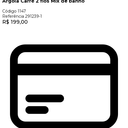
Argola Carré 2 fios Mix de banho
Código
1147
Referência
291239-1
R$
199,00