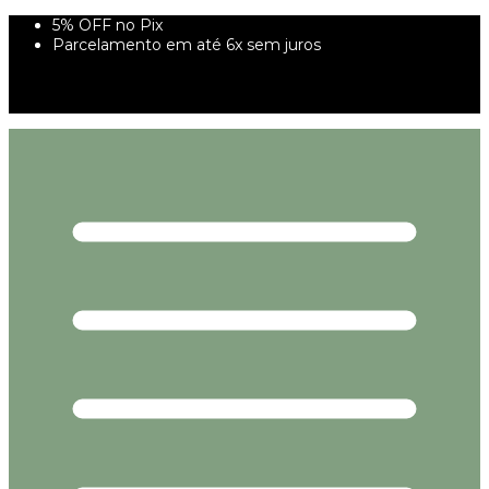
5% OFF no Pix
Parcelamento em até 6x sem juros
10% off na primeira compra utilizando o cupom
PRIMEIRAVEZ
FRETE GRÁTIS À PARTIR DE 299,00R$