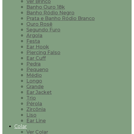
Ver Brinco
Banho Ouro 18k
Banho Ródio Negro
Prata e Banho Ródio Branco
Ouro Rosê
Segundo Furo
Argola
Festa
Ear Hook
Piercing Falso
Ear Cuff
Pedra
Pequeno
Médio
Longo
Grande
Ear Jacket
Trio
Pérola
Zircônia
Liso
Ear Line
Colar
Ver Colar