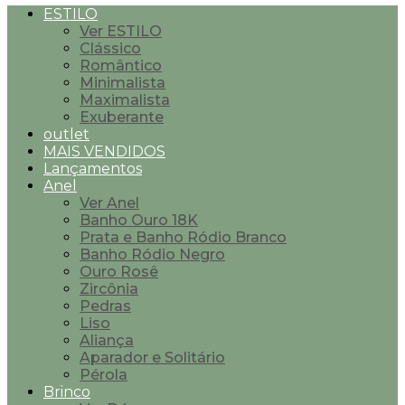
ESTILO
Ver ESTILO
Clássico
Romântico
Minimalista
Maximalista
Exuberante
outlet
MAIS VENDIDOS
Lançamentos
Anel
Ver Anel
Banho Ouro 18K
Prata e Banho Ródio Branco
Banho Ródio Negro
Ouro Rosê
Zircônia
Pedras
Liso
Aliança
Aparador e Solitário
Pérola
Brinco