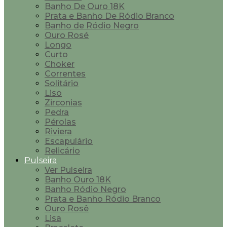
Banho De Ouro 18K
Prata e Banho De Ródio Branco
Banho de Ródio Negro
Ouro Rosé
Longo
Curto
Choker
Correntes
Solitário
Liso
Zirconias
Pedra
Pérolas
Riviera
Escapulário
Relicário
Pulseira
Ver Pulseira
Banho Ouro 18K
Banho Ródio Negro
Prata e Banho Ródio Branco
Ouro Rosê
Lisa