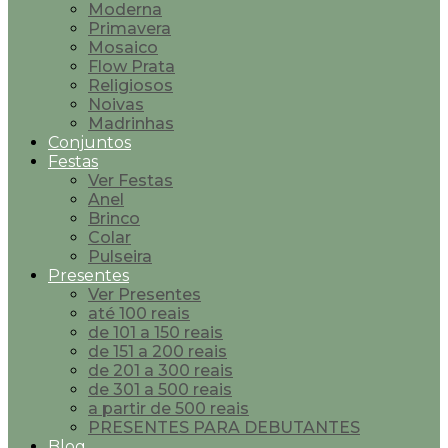
Moderna
Primavera
Mosaico
Flow Prata
Religiosos
Noivas
Madrinhas
Conjuntos
Festas
Ver Festas
Anel
Brinco
Colar
Pulseira
Presentes
Ver Presentes
até 100 reais
de 101 a 150 reais
de 151 a 200 reais
de 201 a 300 reais
de 301 a 500 reais
a partir de 500 reais
PRESENTES PARA DEBUTANTES
Blog