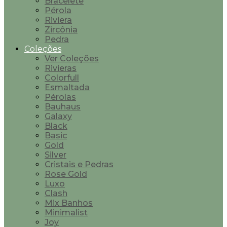
Bracelete
Pérola
Riviera
Zircônia
Pedra
Coleções
Ver Coleções
Rivieras
Colorfull
Esmaltada
Pérolas
Bauhaus
Galaxy
Black
Basic
Gold
Silver
Cristais e Pedras
Rose Gold
Luxo
Clash
Mix Banhos
Minimalist
Joy