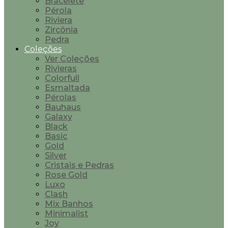
Bracelete
Pérola
Riviera
Zircônia
Pedra
Coleções
Ver Coleções
Rivieras
Colorfull
Esmaltada
Pérolas
Bauhaus
Galaxy
Black
Basic
Gold
Silver
Cristais e Pedras
Rose Gold
Luxo
Clash
Mix Banhos
Minimalist
Joy