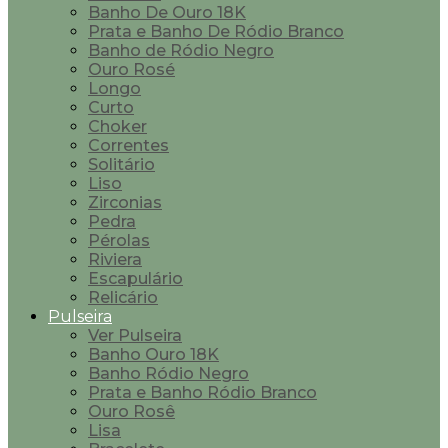
Banho De Ouro 18K
Prata e Banho De Ródio Branco
Banho de Ródio Negro
Ouro Rosé
Longo
Curto
Choker
Correntes
Solitário
Liso
Zirconias
Pedra
Pérolas
Riviera
Escapulário
Relicário
Pulseira
Ver Pulseira
Banho Ouro 18K
Banho Ródio Negro
Prata e Banho Ródio Branco
Ouro Rosê
Lisa