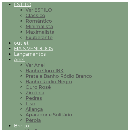
ESTILO
Ver ESTILO
Clássico
Romântico
Minimalista
Maximalista
Exuberante
outlet
MAIS VENDIDOS
Lançamentos
Anel
Ver Anel
Banho Ouro 18K
Prata e Banho Ródio Branco
Banho Ródio Negro
Ouro Rosê
Zircônia
Pedras
Liso
Aliança
Aparador e Solitário
Pérola
Brinco