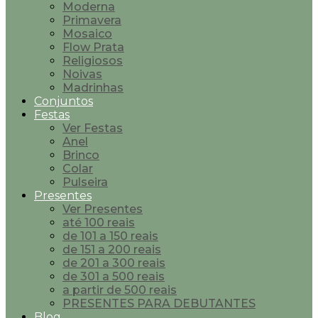
Moderna
Primavera
Mosaico
Flow Prata
Religiosos
Noivas
Madrinhas
Conjuntos
Festas
Ver Festas
Anel
Brinco
Colar
Pulseira
Presentes
Ver Presentes
até 100 reais
de 101 a 150 reais
de 151 a 200 reais
de 201 a 300 reais
de 301 a 500 reais
a partir de 500 reais
PRESENTES PARA DEBUTANTES
Blog