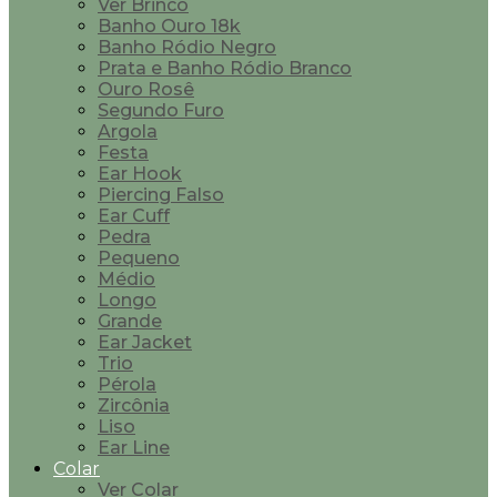
Ver Brinco
Banho Ouro 18k
Banho Ródio Negro
Prata e Banho Ródio Branco
Ouro Rosê
Segundo Furo
Argola
Festa
Ear Hook
Piercing Falso
Ear Cuff
Pedra
Pequeno
Médio
Longo
Grande
Ear Jacket
Trio
Pérola
Zircônia
Liso
Ear Line
Colar
Ver Colar