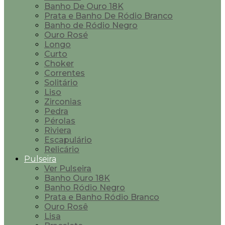
Banho De Ouro 18K
Prata e Banho De Ródio Branco
Banho de Ródio Negro
Ouro Rosé
Longo
Curto
Choker
Correntes
Solitário
Liso
Zirconias
Pedra
Pérolas
Riviera
Escapulário
Relicário
Pulseira
Ver Pulseira
Banho Ouro 18K
Banho Ródio Negro
Prata e Banho Ródio Branco
Ouro Rosê
Lisa