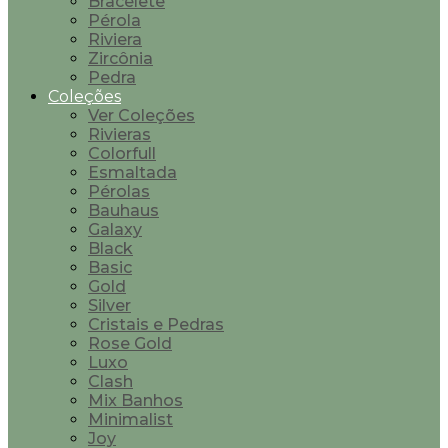
Bracelete
Pérola
Riviera
Zircônia
Pedra
Coleções
Ver Coleções
Rivieras
Colorfull
Esmaltada
Pérolas
Bauhaus
Galaxy
Black
Basic
Gold
Silver
Cristais e Pedras
Rose Gold
Luxo
Clash
Mix Banhos
Minimalist
Joy