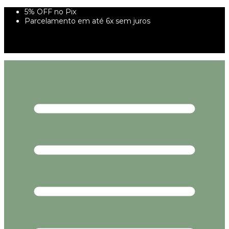
5% OFF no Pix
Parcelamento em até 6x sem juros
10% off na primeira compra utilizando o cupom
PRIMEIRAVEZ
FRETE GRÁTIS À PARTIR DE 299,00R$