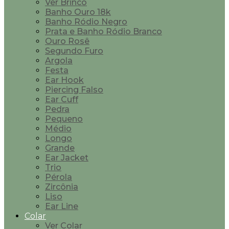
Ver Brinco
Banho Ouro 18k
Banho Ródio Negro
Prata e Banho Ródio Branco
Ouro Rosê
Segundo Furo
Argola
Festa
Ear Hook
Piercing Falso
Ear Cuff
Pedra
Pequeno
Médio
Longo
Grande
Ear Jacket
Trio
Pérola
Zircônia
Liso
Ear Line
Colar
Ver Colar