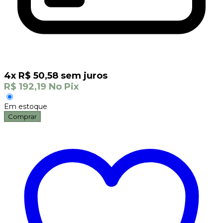
4
x
R$
50,58
sem juros
R$
192,19
No Pix
Em estoque
Comprar