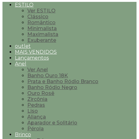
ESTILO
Ver ESTILO
Clássico
Romântico
Minimalista
Maximalista
Exuberante
outlet
MAIS VENDIDOS
Lançamentos
Anel
Ver Anel
Banho Ouro 18K
Prata e Banho Ródio Branco
Banho Ródio Negro
Ouro Rosê
Zircônia
Pedras
Liso
Aliança
Aparador e Solitário
Pérola
Brinco