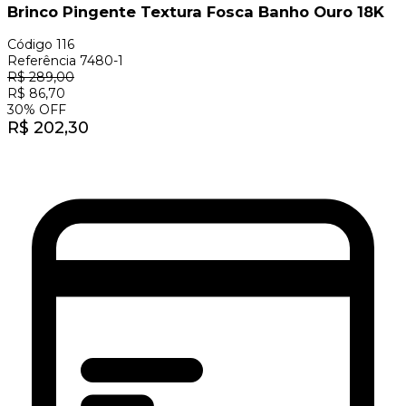
Brinco Pingente Textura Fosca Banho Ouro 18K
Código
116
Referência
7480-1
R$
289,00
R$
86,70
30
%
OFF
R$
202,30