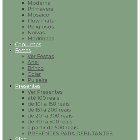
Moderna
Primavera
Mosaico
Flow Prata
Religiosos
Noivas
Madrinhas
Conjuntos
Festas
Ver Festas
Anel
Brinco
Colar
Pulseira
Presentes
Ver Presentes
até 100 reais
de 101 a 150 reais
de 151 a 200 reais
de 201 a 300 reais
de 301 a 500 reais
a partir de 500 reais
PRESENTES PARA DEBUTANTES
Blog