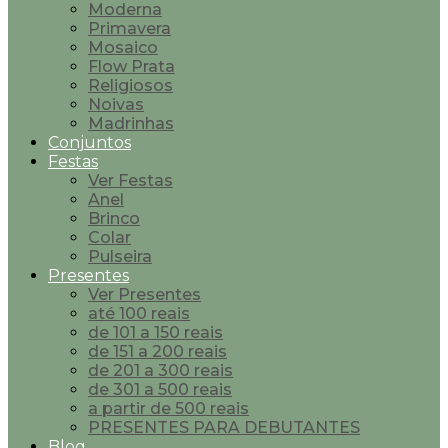
Moderna
Primavera
Mosaico
Flow Prata
Religiosos
Noivas
Madrinhas
Conjuntos
Festas
Ver Festas
Anel
Brinco
Colar
Pulseira
Presentes
Ver Presentes
até 100 reais
de 101 a 150 reais
de 151 a 200 reais
de 201 a 300 reais
de 301 a 500 reais
a partir de 500 reais
PRESENTES PARA DEBUTANTES
Blog