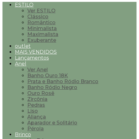
ESTILO
Ver ESTILO
Clássico
Romântico
Minimalista
Maximalista
Exuberante
outlet
MAIS VENDIDOS
Lançamentos
Anel
Ver Anel
Banho Ouro 18K
Prata e Banho Ródio Branco
Banho Ródio Negro
Ouro Rosê
Zircônia
Pedras
Liso
Aliança
Aparador e Solitário
Pérola
Brinco