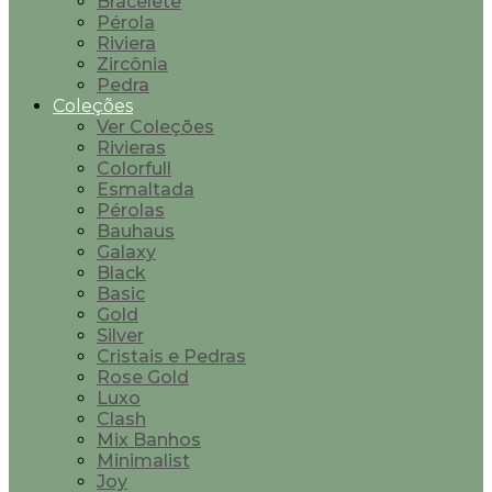
Bracelete
Pérola
Riviera
Zircônia
Pedra
Coleções
Ver Coleções
Rivieras
Colorfull
Esmaltada
Pérolas
Bauhaus
Galaxy
Black
Basic
Gold
Silver
Cristais e Pedras
Rose Gold
Luxo
Clash
Mix Banhos
Minimalist
Joy