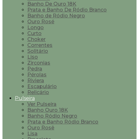
Banho De Ouro 18K
Prata e Banho De Ródio Branco
Banho de Ródio Negro
Ouro Rosé
Longo
Curto
Choker
Correntes
Solitário
Liso
Zirconias
Pedra
Pérolas
Riviera
Escapulário
Relicário
Pulseira
Ver Pulseira
Banho Ouro 18K
Banho Ródio Negro
Prata e Banho Ródio Branco
Ouro Rosê
Lisa