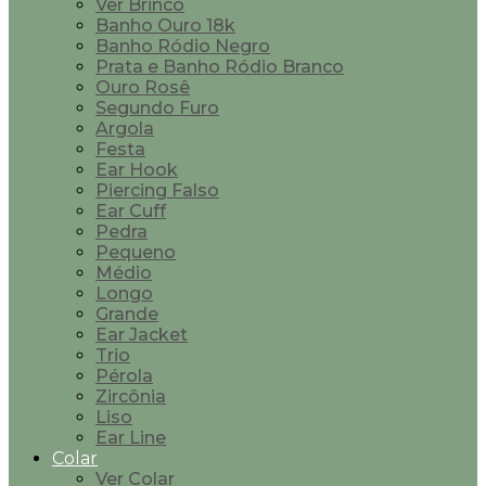
Ver Brinco
Banho Ouro 18k
Banho Ródio Negro
Prata e Banho Ródio Branco
Ouro Rosê
Segundo Furo
Argola
Festa
Ear Hook
Piercing Falso
Ear Cuff
Pedra
Pequeno
Médio
Longo
Grande
Ear Jacket
Trio
Pérola
Zircônia
Liso
Ear Line
Colar
Ver Colar