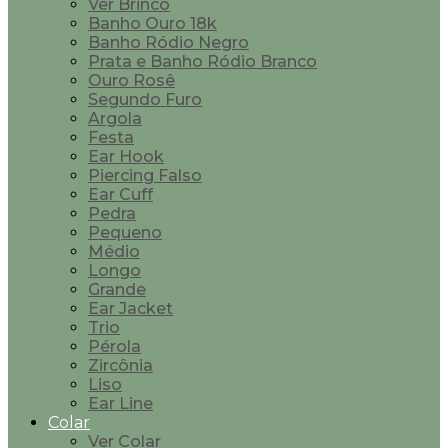
Ver Brinco
Banho Ouro 18k
Banho Ródio Negro
Prata e Banho Ródio Branco
Ouro Rosê
Segundo Furo
Argola
Festa
Ear Hook
Piercing Falso
Ear Cuff
Pedra
Pequeno
Médio
Longo
Grande
Ear Jacket
Trio
Pérola
Zircônia
Liso
Ear Line
Colar
Ver Colar