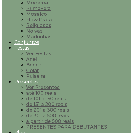
Moderna
Primavera
Mosaico
Flow Prata
Religiosos
Noivas
Madrinhas
Conjuntos
Festas
Ver Festas
Anel
Brinco
Colar
Pulseira
Presentes
Ver Presentes
até 100 reais
de 101 a 150 reais
de 151 a 200 reais
de 201 a 300 reais
de 301 a 500 reais
a partir de 500 reais
PRESENTES PARA DEBUTANTES
Blog