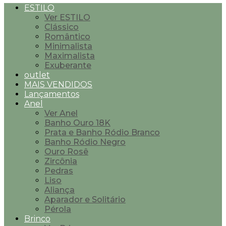
ESTILO
Ver ESTILO
Clássico
Romântico
Minimalista
Maximalista
Exuberante
outlet
MAIS VENDIDOS
Lançamentos
Anel
Ver Anel
Banho Ouro 18K
Prata e Banho Ródio Branco
Banho Ródio Negro
Ouro Rosê
Zircônia
Pedras
Liso
Aliança
Aparador e Solitário
Pérola
Brinco