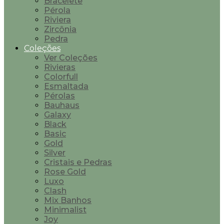
Bracelete
Pérola
Riviera
Zircônia
Pedra
Coleções
Ver Coleções
Rivieras
Colorfull
Esmaltada
Pérolas
Bauhaus
Galaxy
Black
Basic
Gold
Silver
Cristais e Pedras
Rose Gold
Luxo
Clash
Mix Banhos
Minimalist
Joy