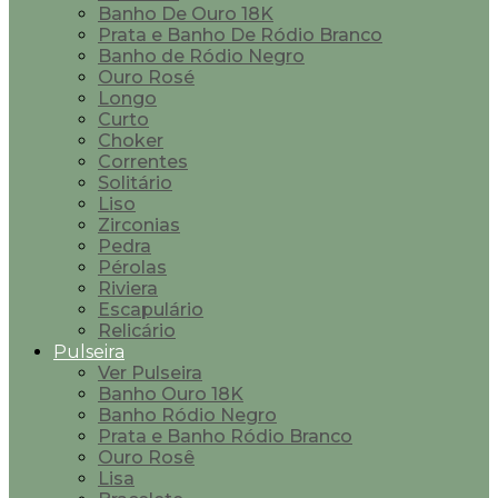
Banho De Ouro 18K
Prata e Banho De Ródio Branco
Banho de Ródio Negro
Ouro Rosé
Longo
Curto
Choker
Correntes
Solitário
Liso
Zirconias
Pedra
Pérolas
Riviera
Escapulário
Relicário
Pulseira
Ver Pulseira
Banho Ouro 18K
Banho Ródio Negro
Prata e Banho Ródio Branco
Ouro Rosê
Lisa