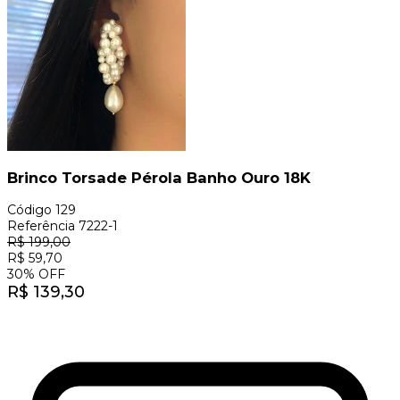
Brinco Torsade Pérola Banho Ouro 18K
Código
129
Referência
7222-1
R$
199,00
R$
59,70
30
%
OFF
R$
139,30