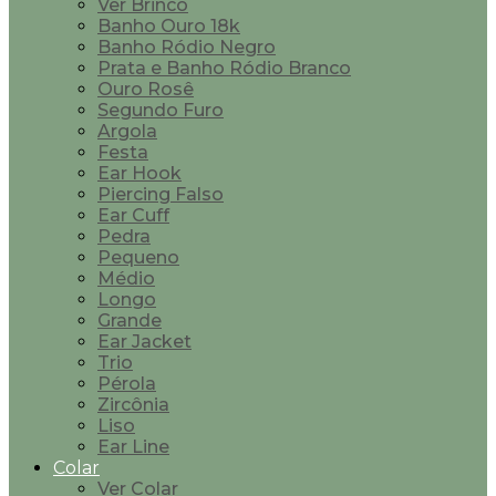
Ver Brinco
Banho Ouro 18k
Banho Ródio Negro
Prata e Banho Ródio Branco
Ouro Rosê
Segundo Furo
Argola
Festa
Ear Hook
Piercing Falso
Ear Cuff
Pedra
Pequeno
Médio
Longo
Grande
Ear Jacket
Trio
Pérola
Zircônia
Liso
Ear Line
Colar
Ver Colar