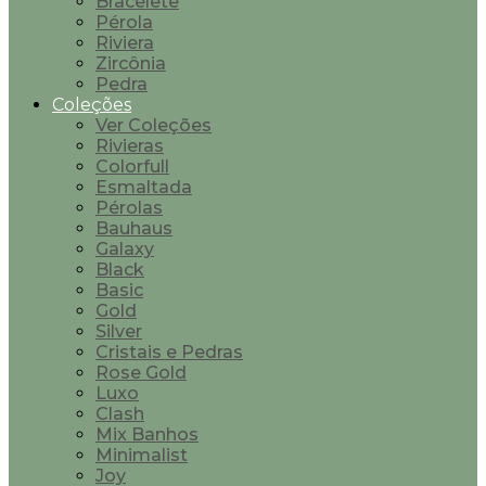
Bracelete
Pérola
Riviera
Zircônia
Pedra
Coleções
Ver Coleções
Rivieras
Colorfull
Esmaltada
Pérolas
Bauhaus
Galaxy
Black
Basic
Gold
Silver
Cristais e Pedras
Rose Gold
Luxo
Clash
Mix Banhos
Minimalist
Joy