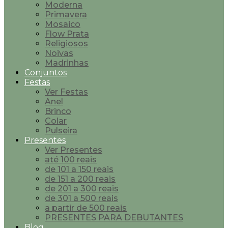
Moderna
Primavera
Mosaico
Flow Prata
Religiosos
Noivas
Madrinhas
Conjuntos
Festas
Ver Festas
Anel
Brinco
Colar
Pulseira
Presentes
Ver Presentes
até 100 reais
de 101 a 150 reais
de 151 a 200 reais
de 201 a 300 reais
de 301 a 500 reais
a partir de 500 reais
PRESENTES PARA DEBUTANTES
Blog