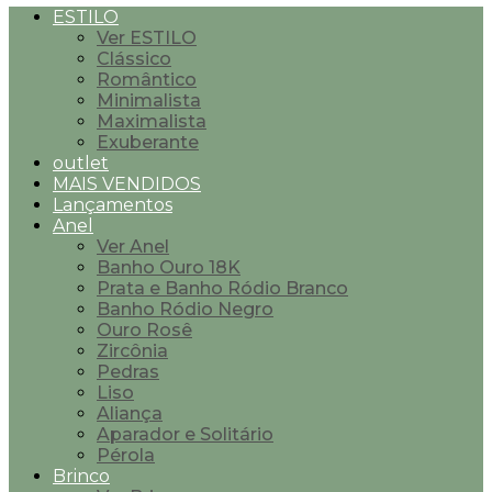
ESTILO
Ver ESTILO
Clássico
Romântico
Minimalista
Maximalista
Exuberante
outlet
MAIS VENDIDOS
Lançamentos
Anel
Ver Anel
Banho Ouro 18K
Prata e Banho Ródio Branco
Banho Ródio Negro
Ouro Rosê
Zircônia
Pedras
Liso
Aliança
Aparador e Solitário
Pérola
Brinco