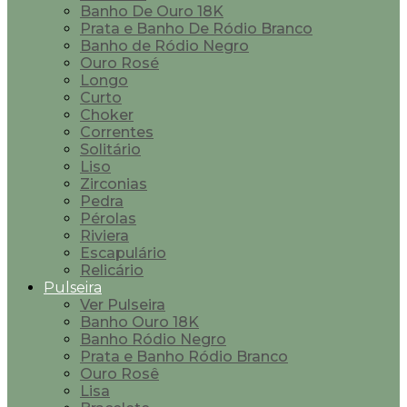
Banho De Ouro 18K
Prata e Banho De Ródio Branco
Banho de Ródio Negro
Ouro Rosé
Longo
Curto
Choker
Correntes
Solitário
Liso
Zirconias
Pedra
Pérolas
Riviera
Escapulário
Relicário
Pulseira
Ver Pulseira
Banho Ouro 18K
Banho Ródio Negro
Prata e Banho Ródio Branco
Ouro Rosê
Lisa