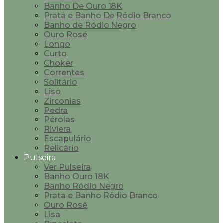
Banho De Ouro 18K
Prata e Banho De Ródio Branco
Banho de Ródio Negro
Ouro Rosé
Longo
Curto
Choker
Correntes
Solitário
Liso
Zirconias
Pedra
Pérolas
Riviera
Escapulário
Relicário
Pulseira
Ver Pulseira
Banho Ouro 18K
Banho Ródio Negro
Prata e Banho Ródio Branco
Ouro Rosê
Lisa