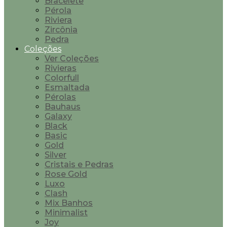
Bracelete
Pérola
Riviera
Zircônia
Pedra
Coleções
Ver Coleções
Rivieras
Colorfull
Esmaltada
Pérolas
Bauhaus
Galaxy
Black
Basic
Gold
Silver
Cristais e Pedras
Rose Gold
Luxo
Clash
Mix Banhos
Minimalist
Joy