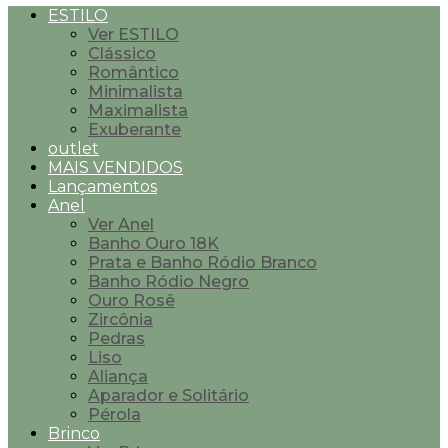
ESTILO
Ver ESTILO
Clássico
Romântico
Minimalista
Maximalista
Exuberante
outlet
MAIS VENDIDOS
Lançamentos
Anel
Ver Anel
Banho Ouro 18K
Prata e Banho Ródio Branco
Banho Ródio Negro
Ouro Rosê
Zircônia
Pedras
Liso
Aliança
Aparador e Solitário
Pérola
Brinco