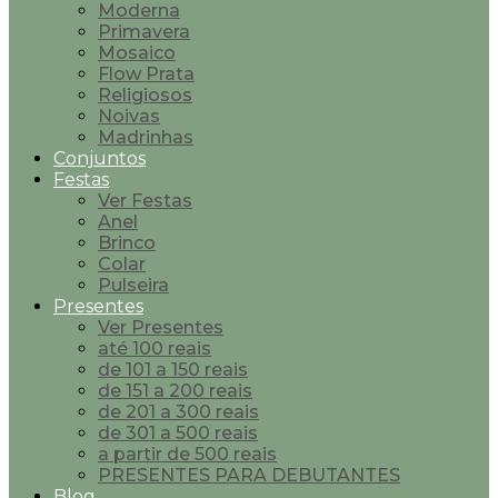
Moderna
Primavera
Mosaico
Flow Prata
Religiosos
Noivas
Madrinhas
Conjuntos
Festas
Ver Festas
Anel
Brinco
Colar
Pulseira
Presentes
Ver Presentes
até 100 reais
de 101 a 150 reais
de 151 a 200 reais
de 201 a 300 reais
de 301 a 500 reais
a partir de 500 reais
PRESENTES PARA DEBUTANTES
Blog