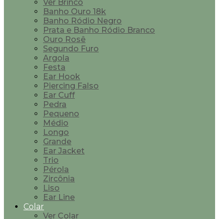
Ver Brinco
Banho Ouro 18k
Banho Ródio Negro
Prata e Banho Ródio Branco
Ouro Rosê
Segundo Furo
Argola
Festa
Ear Hook
Piercing Falso
Ear Cuff
Pedra
Pequeno
Médio
Longo
Grande
Ear Jacket
Trio
Pérola
Zircônia
Liso
Ear Line
Colar
Ver Colar