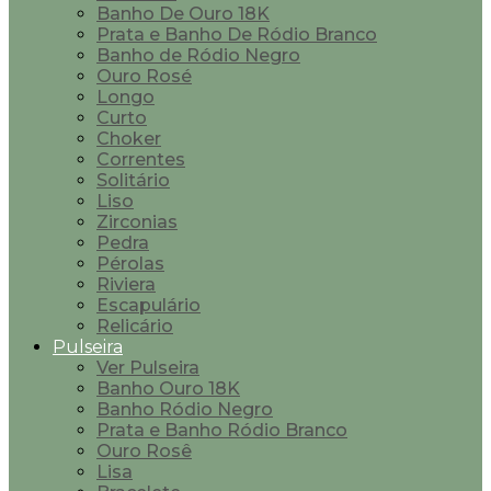
Banho De Ouro 18K
Prata e Banho De Ródio Branco
Banho de Ródio Negro
Ouro Rosé
Longo
Curto
Choker
Correntes
Solitário
Liso
Zirconias
Pedra
Pérolas
Riviera
Escapulário
Relicário
Pulseira
Ver Pulseira
Banho Ouro 18K
Banho Ródio Negro
Prata e Banho Ródio Branco
Ouro Rosê
Lisa