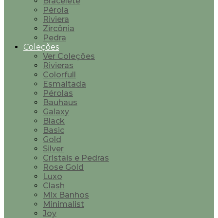
Bracelete
Pérola
Riviera
Zircônia
Pedra
Coleções
Ver Coleções
Rivieras
Colorfull
Esmaltada
Pérolas
Bauhaus
Galaxy
Black
Basic
Gold
Silver
Cristais e Pedras
Rose Gold
Luxo
Clash
Mix Banhos
Minimalist
Joy