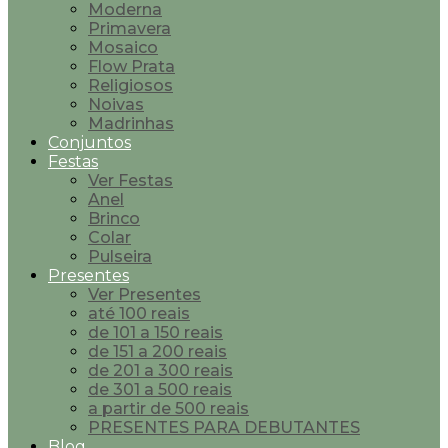
Moderna
Primavera
Mosaico
Flow Prata
Religiosos
Noivas
Madrinhas
Conjuntos
Festas
Ver Festas
Anel
Brinco
Colar
Pulseira
Presentes
Ver Presentes
até 100 reais
de 101 a 150 reais
de 151 a 200 reais
de 201 a 300 reais
de 301 a 500 reais
a partir de 500 reais
PRESENTES PARA DEBUTANTES
Blog