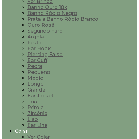
Ver Brinco
Banho Ouro 18k
Banho Ródio Negro
Prata e Banho Ródio Branco
Ouro Rosê
Segundo Furo
Argola
Festa
Ear Hook
Piercing Falso
Ear Cuff
Pedra
Pequeno
Médio
Longo
Grande
Ear Jacket
Trio
Pérola
Zircônia
Liso
Ear Line
Colar
Ver Colar