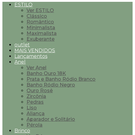
ESTILO
Ver ESTILO
Clássico
Romântico
Minimalista
Maximalista
Exuberante
outlet
MAIS VENDIDOS
Lançamentos
Anel
Ver Anel
Banho Ouro 18K
Prata e Banho Ródio Branco
Banho Ródio Negro
Ouro Rosê
Zircônia
Pedras
Liso
Aliança
Aparador e Solitário
Pérola
Brinco