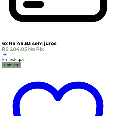
6
x
R$
49,83
sem juros
R$
284,05
No Pix
Em estoque
Comprar