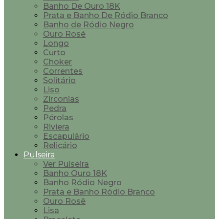
Banho De Ouro 18K
Prata e Banho De Ródio Branco
Banho de Ródio Negro
Ouro Rosé
Longo
Curto
Choker
Correntes
Solitário
Liso
Zirconias
Pedra
Pérolas
Riviera
Escapulário
Relicário
Pulseira
Ver Pulseira
Banho Ouro 18K
Banho Ródio Negro
Prata e Banho Ródio Branco
Ouro Rosê
Lisa