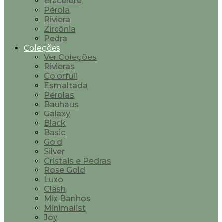
Bracelete
Pérola
Riviera
Zircônia
Pedra
Coleções
Ver Coleções
Rivieras
Colorfull
Esmaltada
Pérolas
Bauhaus
Galaxy
Black
Basic
Gold
Silver
Cristais e Pedras
Rose Gold
Luxo
Clash
Mix Banhos
Minimalist
Joy