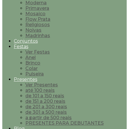
Moderna
Primavera
Mosaico
Flow Prata
Religiosos
Noivas
Madrinhas
Conjuntos
Festas
Ver Festas
Anel
Brinco
Colar
Pulseira
Presentes
Ver Presentes
até 100 reais
de 101 a 150 reais
de 151 a 200 reais
de 201 a 300 reais
de 301 a 500 reais
a partir de 500 reais
PRESENTES PARA DEBUTANTES
Blog