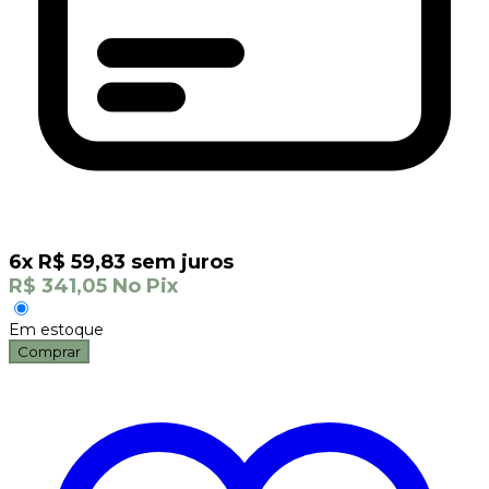
6
x
R$
59,83
sem juros
R$
341,05
No Pix
Em estoque
Comprar