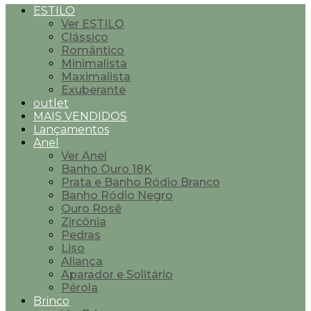
ESTILO
Ver ESTILO
Clássico
Romântico
Minimalista
Maximalista
Exuberante
outlet
MAIS VENDIDOS
Lançamentos
Anel
Ver Anel
Banho Ouro 18K
Prata e Banho Ródio Branco
Banho Ródio Negro
Ouro Rosê
Zircônia
Pedras
Liso
Aliança
Aparador e Solitário
Pérola
Brinco