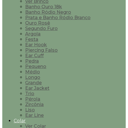
Ver Brinco
Banho Ouro 18k
Banho Ródio Negro
Prata e Banho Ródio Branco
Ouro Rosê
Segundo Furo
Argola
Festa
Ear Hook
Piercing Falso
Ear Cuff
Pedra
Pequeno
Médio
Longo
Grande
Ear Jacket
Trio
Pérola
Zircônia
Liso
Ear Line
Colar
Ver Colar