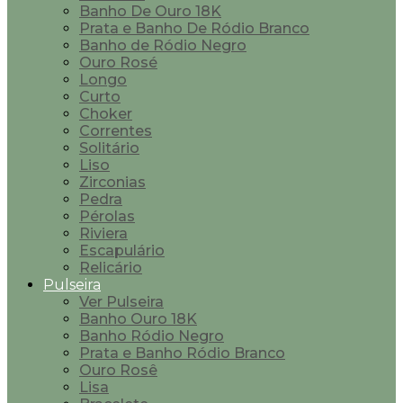
Banho De Ouro 18K
Prata e Banho De Ródio Branco
Banho de Ródio Negro
Ouro Rosé
Longo
Curto
Choker
Correntes
Solitário
Liso
Zirconias
Pedra
Pérolas
Riviera
Escapulário
Relicário
Pulseira
Ver Pulseira
Banho Ouro 18K
Banho Ródio Negro
Prata e Banho Ródio Branco
Ouro Rosê
Lisa