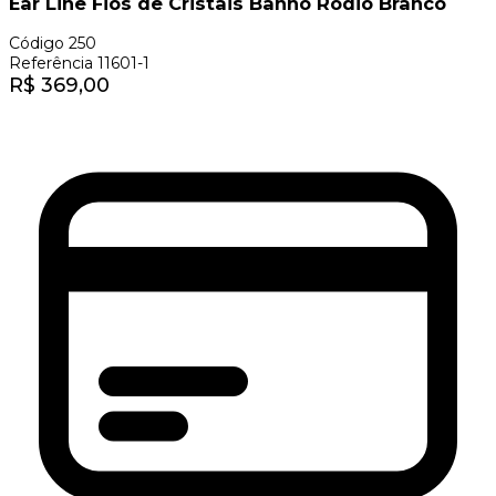
Ear Line Fios de Cristais Banho Ródio Branco
Código
250
Referência
11601-1
R$
369,00