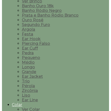
Ver Brinco
Banho Ouro 18k
Banho Ródio Negro
Prata e Banho Ródio Branco
Ouro Rosê
Segundo Furo
Argola
Festa
Ear Hook
Piercing Falso
Ear Cuff
Pedra
Pequeno
Médio
Longo
Grande
Ear Jacket
Trio
Pérola
Zircônia
Liso
Ear Line
Colar
Ver Colar