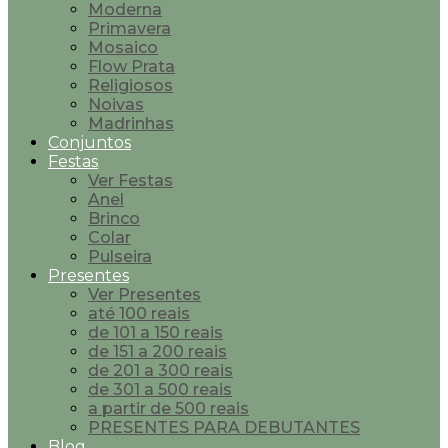
Moderna
Primavera
Mosaico
Flow Prata
Religiosos
Noivas
Madrinhas
Conjuntos
Festas
Ver Festas
Anel
Brinco
Colar
Pulseira
Presentes
Ver Presentes
até 100 reais
de 101 a 150 reais
de 151 a 200 reais
de 201 a 300 reais
de 301 a 500 reais
a partir de 500 reais
PRESENTES PARA DEBUTANTES
Blog