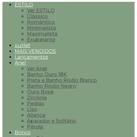
ESTILO
Ver ESTILO
Clássico
Romântico
Minimalista
Maximalista
Exuberante
outlet
MAIS VENDIDOS
Lançamentos
Anel
Ver Anel
Banho Ouro 18K
Prata e Banho Ródio Branco
Banho Ródio Negro
Ouro Rosê
Zircônia
Pedras
Liso
Aliança
Aparador e Solitário
Pérola
Brinco