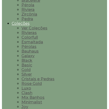
Bracelete
Pérola
Riviera
Zircônia
Pedra
Coleções
Ver Coleções
Rivieras
Colorfull
Esmaltada
Pérolas
Bauhaus
Galaxy
Black
Basic
Gold
Silver
Cristais e Pedras
Rose Gold
Luxo
Clash
Mix Banhos
Minimalist
Joy