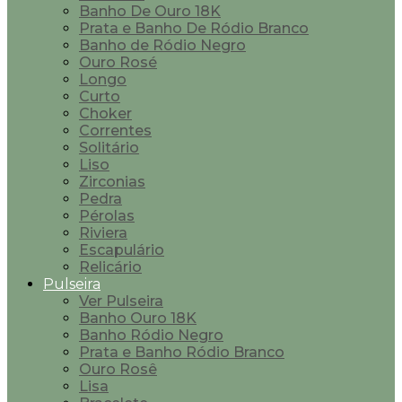
Banho De Ouro 18K
Prata e Banho De Ródio Branco
Banho de Ródio Negro
Ouro Rosé
Longo
Curto
Choker
Correntes
Solitário
Liso
Zirconias
Pedra
Pérolas
Riviera
Escapulário
Relicário
Pulseira
Ver Pulseira
Banho Ouro 18K
Banho Ródio Negro
Prata e Banho Ródio Branco
Ouro Rosê
Lisa