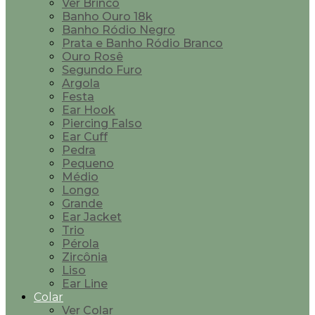
Ver Brinco
Banho Ouro 18k
Banho Ródio Negro
Prata e Banho Ródio Branco
Ouro Rosê
Segundo Furo
Argola
Festa
Ear Hook
Piercing Falso
Ear Cuff
Pedra
Pequeno
Médio
Longo
Grande
Ear Jacket
Trio
Pérola
Zircônia
Liso
Ear Line
Colar
Ver Colar