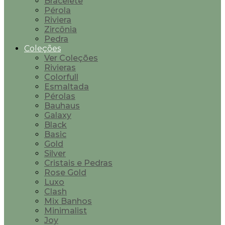
Bracelete
Pérola
Riviera
Zircônia
Pedra
Coleções
Ver Coleções
Rivieras
Colorfull
Esmaltada
Pérolas
Bauhaus
Galaxy
Black
Basic
Gold
Silver
Cristais e Pedras
Rose Gold
Luxo
Clash
Mix Banhos
Minimalist
Joy