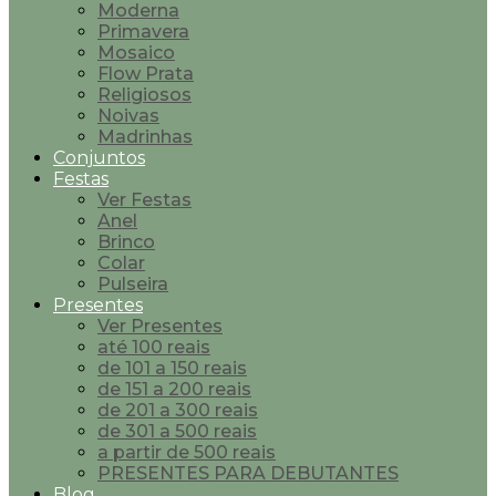
Moderna
Primavera
Mosaico
Flow Prata
Religiosos
Noivas
Madrinhas
Conjuntos
Festas
Ver Festas
Anel
Brinco
Colar
Pulseira
Presentes
Ver Presentes
até 100 reais
de 101 a 150 reais
de 151 a 200 reais
de 201 a 300 reais
de 301 a 500 reais
a partir de 500 reais
PRESENTES PARA DEBUTANTES
Blog