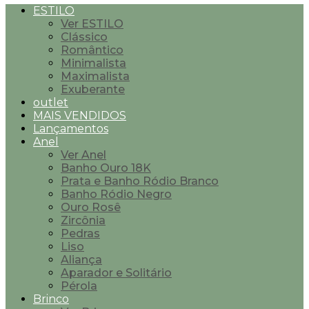
ESTILO
Ver ESTILO
Clássico
Romântico
Minimalista
Maximalista
Exuberante
outlet
MAIS VENDIDOS
Lançamentos
Anel
Ver Anel
Banho Ouro 18K
Prata e Banho Ródio Branco
Banho Ródio Negro
Ouro Rosê
Zircônia
Pedras
Liso
Aliança
Aparador e Solitário
Pérola
Brinco