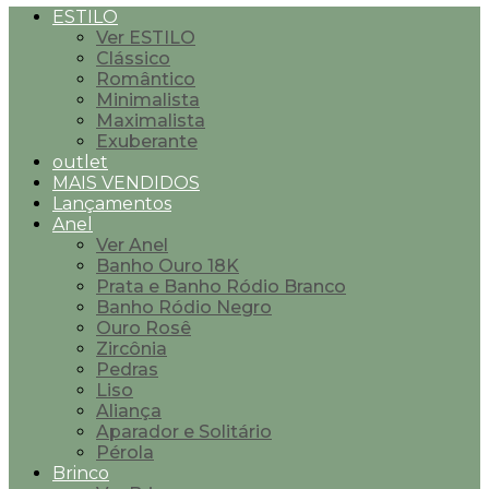
ESTILO
Ver ESTILO
Clássico
Romântico
Minimalista
Maximalista
Exuberante
outlet
MAIS VENDIDOS
Lançamentos
Anel
Ver Anel
Banho Ouro 18K
Prata e Banho Ródio Branco
Banho Ródio Negro
Ouro Rosê
Zircônia
Pedras
Liso
Aliança
Aparador e Solitário
Pérola
Brinco