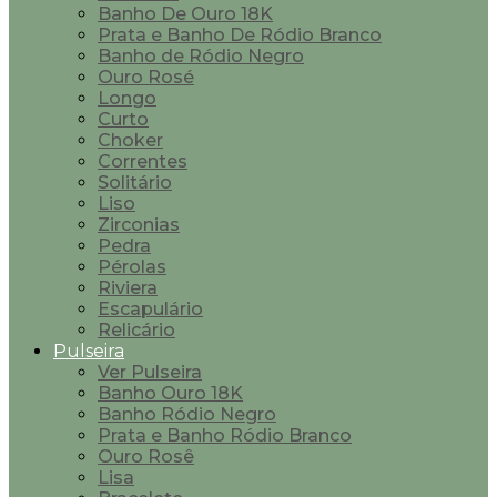
Banho De Ouro 18K
Prata e Banho De Ródio Branco
Banho de Ródio Negro
Ouro Rosé
Longo
Curto
Choker
Correntes
Solitário
Liso
Zirconias
Pedra
Pérolas
Riviera
Escapulário
Relicário
Pulseira
Ver Pulseira
Banho Ouro 18K
Banho Ródio Negro
Prata e Banho Ródio Branco
Ouro Rosê
Lisa