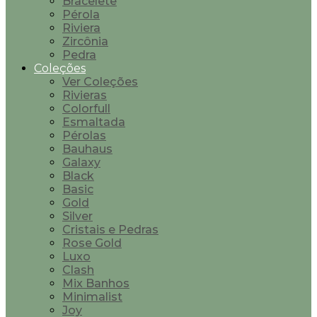
Bracelete
Pérola
Riviera
Zircônia
Pedra
Coleções
Ver Coleções
Rivieras
Colorfull
Esmaltada
Pérolas
Bauhaus
Galaxy
Black
Basic
Gold
Silver
Cristais e Pedras
Rose Gold
Luxo
Clash
Mix Banhos
Minimalist
Joy