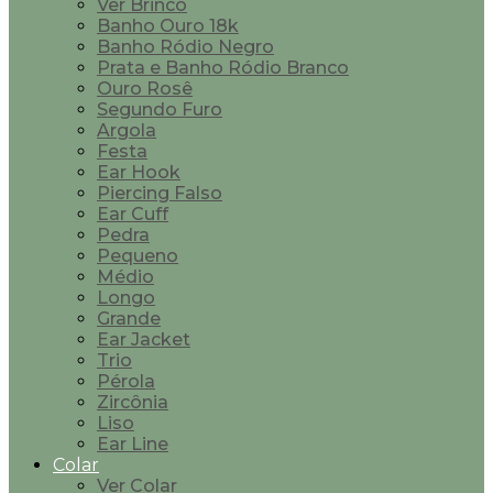
Ver Brinco
Banho Ouro 18k
Banho Ródio Negro
Prata e Banho Ródio Branco
Ouro Rosê
Segundo Furo
Argola
Festa
Ear Hook
Piercing Falso
Ear Cuff
Pedra
Pequeno
Médio
Longo
Grande
Ear Jacket
Trio
Pérola
Zircônia
Liso
Ear Line
Colar
Ver Colar