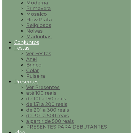
Moderna
Primavera
Mosaico
Flow Prata
Religiosos
Noivas
Madrinhas
Conjuntos
Festas
Ver Festas
Anel
Brinco
Colar
Pulseira
Presentes
Ver Presentes
até 100 reais
de 101 a 150 reais
de 151 a 200 reais
de 201 a 300 reais
de 301 a 500 reais
a partir de 500 reais
PRESENTES PARA DEBUTANTES
Blog