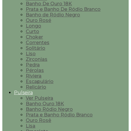
Banho De Ouro 18K
Prata e Banho De Ródio Branco
Banho de Ródio Negro
Ouro Rosé
Longo
Curto
Choker
Correntes
Solitário
Liso
Zirconias
Pedra
Pérolas
Riviera
Escapulário
Relicário
Pulseira
Ver Pulseira
Banho Ouro 18K
Banho Ródio Negro
Prata e Banho Ródio Branco
Ouro Rosê
Lisa