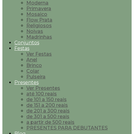
Moderna
Primavera
Mosaico
Flow Prata
Religiosos
Noivas
Madrinhas
Conjuntos
Festas
Ver Festas
Anel
Brinco
Colar
Pulseira
Presentes
Ver Presentes
até 100 reais
de 101 a 150 reais
de 151 a 200 reais
de 201 a 300 reais
de 301 a 500 reais
a partir de 500 reais
PRESENTES PARA DEBUTANTES
Blog