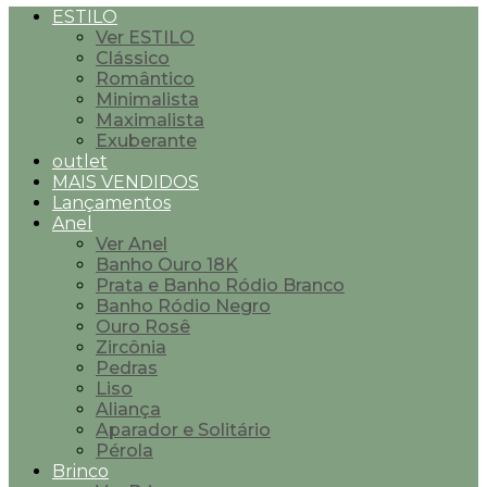
ESTILO
Ver ESTILO
Clássico
Romântico
Minimalista
Maximalista
Exuberante
outlet
MAIS VENDIDOS
Lançamentos
Anel
Ver Anel
Banho Ouro 18K
Prata e Banho Ródio Branco
Banho Ródio Negro
Ouro Rosê
Zircônia
Pedras
Liso
Aliança
Aparador e Solitário
Pérola
Brinco