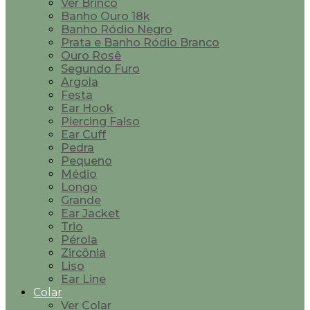
Ver Brinco
Banho Ouro 18k
Banho Ródio Negro
Prata e Banho Ródio Branco
Ouro Rosê
Segundo Furo
Argola
Festa
Ear Hook
Piercing Falso
Ear Cuff
Pedra
Pequeno
Médio
Longo
Grande
Ear Jacket
Trio
Pérola
Zircônia
Liso
Ear Line
Colar
Ver Colar