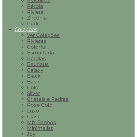
Bracelete
Pérola
Riviera
Zircônia
Pedra
Coleções
Ver Coleções
Rivieras
Colorfull
Esmaltada
Pérolas
Bauhaus
Galaxy
Black
Basic
Gold
Silver
Cristais e Pedras
Rose Gold
Luxo
Clash
Mix Banhos
Minimalist
Joy