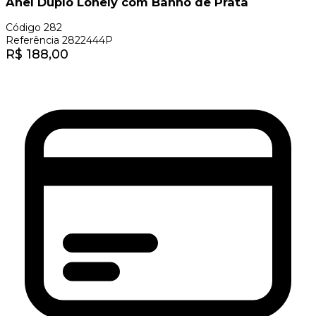
Anel Duplo Lonely com Banho de Prata
Código
282
Referência
2822444P
R$
188,00