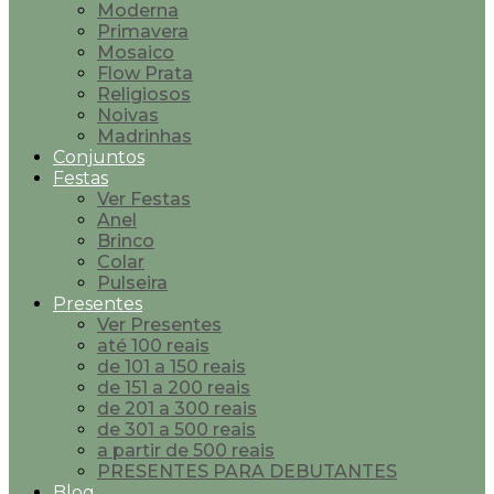
Moderna
Primavera
Mosaico
Flow Prata
Religiosos
Noivas
Madrinhas
Conjuntos
Festas
Ver Festas
Anel
Brinco
Colar
Pulseira
Presentes
Ver Presentes
até 100 reais
de 101 a 150 reais
de 151 a 200 reais
de 201 a 300 reais
de 301 a 500 reais
a partir de 500 reais
PRESENTES PARA DEBUTANTES
Blog