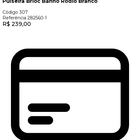
Pulseira Brioc Banho Ródio Branco
Código
307
Referência
282560-1
R$
239,00