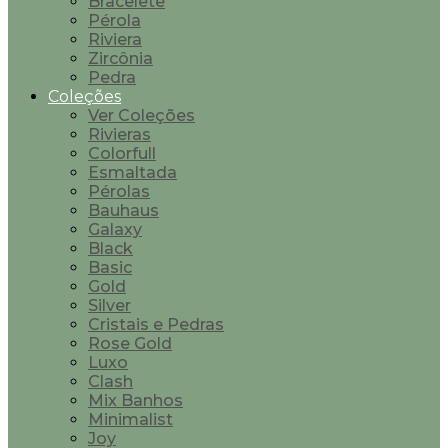
Bracelete
Pérola
Riviera
Zircônia
Pedra
Coleções
Ver Coleções
Rivieras
Colorfull
Esmaltada
Pérolas
Bauhaus
Galaxy
Black
Basic
Gold
Silver
Cristais e Pedras
Rose Gold
Luxo
Clash
Mix Banhos
Minimalist
Joy