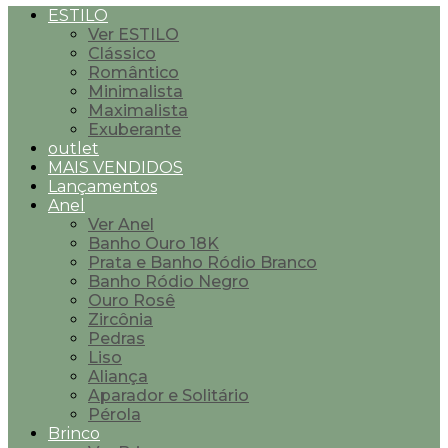
ESTILO
Ver ESTILO
Clássico
Romântico
Minimalista
Maximalista
Exuberante
outlet
MAIS VENDIDOS
Lançamentos
Anel
Ver Anel
Banho Ouro 18K
Prata e Banho Ródio Branco
Banho Ródio Negro
Ouro Rosê
Zircônia
Pedras
Liso
Aliança
Aparador e Solitário
Pérola
Brinco