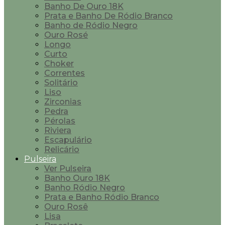
Banho De Ouro 18K
Prata e Banho De Ródio Branco
Banho de Ródio Negro
Ouro Rosé
Longo
Curto
Choker
Correntes
Solitário
Liso
Zirconias
Pedra
Pérolas
Riviera
Escapulário
Relicário
Pulseira
Ver Pulseira
Banho Ouro 18K
Banho Ródio Negro
Prata e Banho Ródio Branco
Ouro Rosê
Lisa