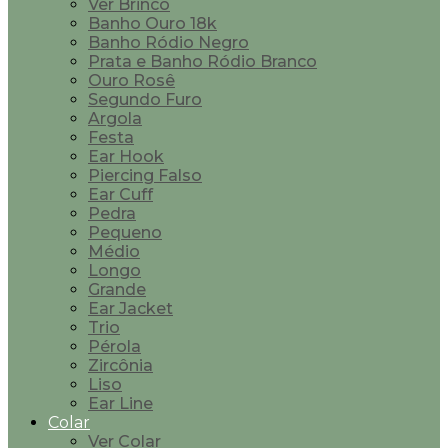
Ver Brinco
Banho Ouro 18k
Banho Ródio Negro
Prata e Banho Ródio Branco
Ouro Rosê
Segundo Furo
Argola
Festa
Ear Hook
Piercing Falso
Ear Cuff
Pedra
Pequeno
Médio
Longo
Grande
Ear Jacket
Trio
Pérola
Zircônia
Liso
Ear Line
Colar
Ver Colar