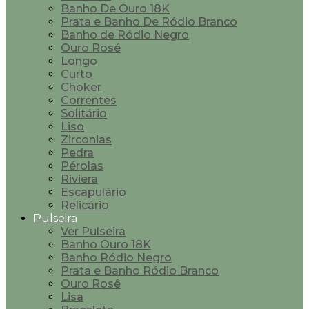
Banho De Ouro 18K
Prata e Banho De Ródio Branco
Banho de Ródio Negro
Ouro Rosé
Longo
Curto
Choker
Correntes
Solitário
Liso
Zirconias
Pedra
Pérolas
Riviera
Escapulário
Relicário
Pulseira
Ver Pulseira
Banho Ouro 18K
Banho Ródio Negro
Prata e Banho Ródio Branco
Ouro Rosê
Lisa