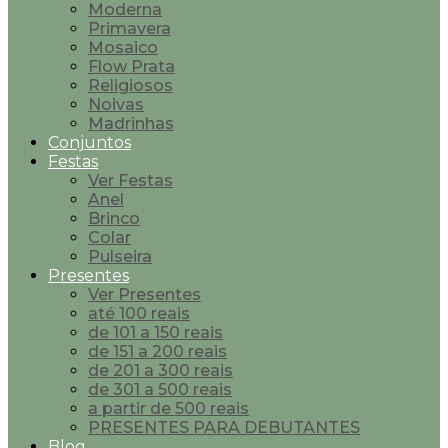
Moderna
Primavera
Mosaico
Flow Prata
Religiosos
Noivas
Madrinhas
Conjuntos
Festas
Ver Festas
Anel
Brinco
Colar
Pulseira
Presentes
Ver Presentes
até 100 reais
de 101 a 150 reais
de 151 a 200 reais
de 201 a 300 reais
de 301 a 500 reais
a partir de 500 reais
PRESENTES PARA DEBUTANTES
Blog