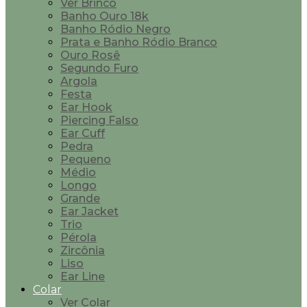
Ver Brinco
Banho Ouro 18k
Banho Ródio Negro
Prata e Banho Ródio Branco
Ouro Rosê
Segundo Furo
Argola
Festa
Ear Hook
Piercing Falso
Ear Cuff
Pedra
Pequeno
Médio
Longo
Grande
Ear Jacket
Trio
Pérola
Zircônia
Liso
Ear Line
Colar
Ver Colar