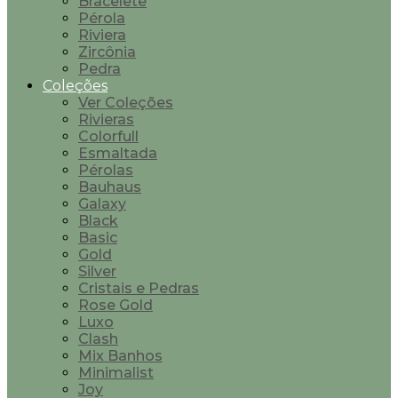
Bracelete
Pérola
Riviera
Zircônia
Pedra
Coleções
Ver Coleções
Rivieras
Colorfull
Esmaltada
Pérolas
Bauhaus
Galaxy
Black
Basic
Gold
Silver
Cristais e Pedras
Rose Gold
Luxo
Clash
Mix Banhos
Minimalist
Joy