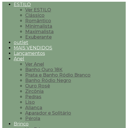
ESTILO
Ver ESTILO
Clássico
Romântico
Minimalista
Maximalista
Exuberante
outlet
MAIS VENDIDOS
Lançamentos
Anel
Ver Anel
Banho Ouro 18K
Prata e Banho Ródio Branco
Banho Ródio Negro
Ouro Rosê
Zircônia
Pedras
Liso
Aliança
Aparador e Solitário
Pérola
Brinco