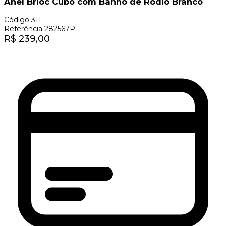
Anel Brioc Cubo com Banho de Ródio Branco
Código
311
Referência
282567P
R$
239,00