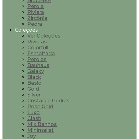
Bracelete
Pérola
Riviera
Zircônia
Pedra
Coleções
Ver Coleções
Rivieras
Colorfull
Esmaltada
Pérolas
Bauhaus
Galaxy
Black
Basic
Gold
Silver
Cristais e Pedras
Rose Gold
Luxo
Clash
Mix Banhos
Minimalist
Joy