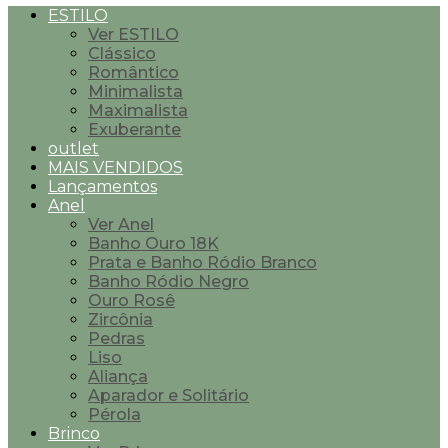
ESTILO
Ver ESTILO
Clássico
Romântico
Minimalista
Maximalista
Exuberante
outlet
MAIS VENDIDOS
Lançamentos
Anel
Ver Anel
Banho Ouro 18K
Prata e Banho Ródio Branco
Banho Ródio Negro
Ouro Rosê
Zircônia
Pedras
Liso
Aliança
Aparador e Solitário
Pérola
Brinco