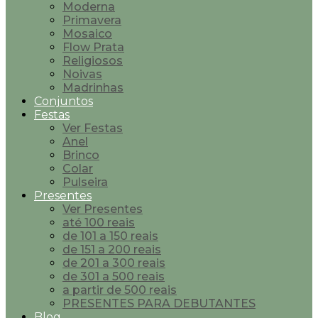
Moderna
Primavera
Mosaico
Flow Prata
Religiosos
Noivas
Madrinhas
Conjuntos
Festas
Ver Festas
Anel
Brinco
Colar
Pulseira
Presentes
Ver Presentes
até 100 reais
de 101 a 150 reais
de 151 a 200 reais
de 201 a 300 reais
de 301 a 500 reais
a partir de 500 reais
PRESENTES PARA DEBUTANTES
Blog