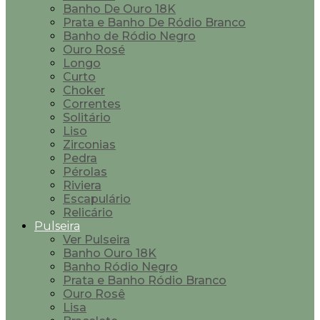
Banho De Ouro 18K
Prata e Banho De Ródio Branco
Banho de Ródio Negro
Ouro Rosé
Longo
Curto
Choker
Correntes
Solitário
Liso
Zirconias
Pedra
Pérolas
Riviera
Escapulário
Relicário
Pulseira
Ver Pulseira
Banho Ouro 18K
Banho Ródio Negro
Prata e Banho Ródio Branco
Ouro Rosê
Lisa