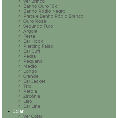
Ver Brinco
Banho Ouro 18k
Banho Ródio Negro
Prata e Banho Ródio Branco
Ouro Rosê
Segundo Furo
Argola
Festa
Ear Hook
Piercing Falso
Ear Cuff
Pedra
Pequeno
Médio
Longo
Grande
Ear Jacket
Trio
Pérola
Zircônia
Liso
Ear Line
Colar
Ver Colar